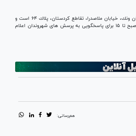
مجتمع قضايی شهيد قدوسی تهران واقع در ميدان ونك، خيابان ملاصدرا، تقاطع كردستان، پلاك ۶۴ است و
شماره تلفن های ۸۸۸۷۳۷۹۴ تا ۸ از ساعت ۸ صبح تا ۱۵ برای پاسخگويی به پرسش های شهروندان اعلام
هم‌رسانی: