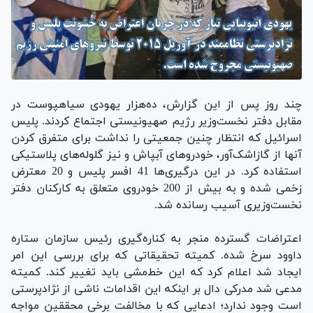
چند روز پس از این گزارش، ده‌هزار یهودی سیاهپوست در
مقابل دفتر نخست‌وزیر رژیم صهیونیستی اجتماع کردند. پلیس
اسرائیل که انتظار چنین جمعیتی را نداشت برای متفرق کردن
آنها از گازاشک‌آور، خودروهای آبپاش و نیز گلوله‌های پلاستیکی
استفاده کرد. در این درگیری‌ها 41 افسر پلیس و 20 معترض
زخمی شده و به بیش از 200 خودروی متعلق به کارکنان دفتر
نخست‌وزیری آسیب رسانده شد.
اعتراضات گسترده منجر به کناره‌گیری رئیس سازمان ستاره
داوود سرخ شده. کمیته تحقیقاتی که برای بررسی این امر
ایجاد شد اعلام کرد که این خط‌مشی باید تغییر کند. کمیته
مدعی شد مدرکی دال بر اینکه این اقدامات ناشی از نژادپرستی
است وجود ندارد؛ ادعایی که با مخالفت برخی محققین مواجه