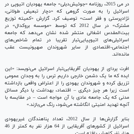
در می 2015، روزنامه «جوئیش‌دیلی» جامعه یهودیان اتیوپی در
اسرائیل را به صورت گروهی که «دچار تبعیض طولانی،
نژادپرستی و فقر است» توصیف کرد. گزارش «کمیته توزیع
مشترک» در سال 2012 که توسط «موسسه بروکدال» در
بیت‌المقدس اشغالی منتشر شده نشان می‌دهد که جامعه
اسرائیلی‌های اتیوپیایی‌تبار تقریبا در تمام شاخص‌های
اجتماعی-اقتصادی از سایر شهروندان صهیونیست عقب
مانده‌اند.
افرت یردای از یهودیان آفریقایی‌تبار اسرائیل می‌نویسد: «این
ایده که ما یک دشمن خارجی داریم ترس را به وجدان عمومی
تزریق کرده و شهروندان یهودی را از اعتراض واقعی بازداشته
است زیرا هر چیز دیگری – اقتصاد، بهداشت یا دیگر مسائل
مدنی که یک جامعه عادی با آن مواجه است – در مقایسه با
آنچه تهدید امنیتی انگاشته می‌شود، رنگ می‌بازند.»
بنابر گزارش‌ها از سال 2012، تعداد پناهندگان غیریهودی
اسرائیل از کشورهای آفریقایی از 64 هزار نفر به کمتر از 46
هزار نفر کاهش یافته است.