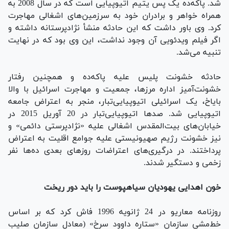
شد. پاکه‌ده یک پس یتیم اتیوپیایی است که در سال 2008 به
همراه خواهر و برادران خود به سرزمین‌های اشغالی مهاجرت
کرد. وی باور داشت که این حادثه منشأ نژادپرستانه داشته و
اگر فیلم ویدئویی آن وجود نداشت، این وی بود که در نهایت
تنبیه می‌شد.
حادثه خشونت پلیس علیه پاکه‌ده و همچنین رفتار
خشونت‌آمیز اداره مرزها، جمعیت و مهاجرت اسرائیل با والا
بایاخ، یک اسرائیلی اتیوپیایی‌تبار، منجر به اعتراض جامعه
اتیوپیایی شد. صدها اتیوپیایی‌تبار در 20 آوریل 2015 در
خیابان‌های بیت‌المقدس اشغالی علیه «نژادپرستی دائمی» و
نیز خشونت رژیم صهیونیستی علیه جوامع اقلیت به اعتراض
پرداختند. در درگیری‌های اعتراضات روزهای بعدی ده‌ها نفر
زخمی و دستگیر شدند.
خون اهدایی یهودیان سیاهپوست را باید دور ریخت
روزنامه معاریو در 24 ژانویه 1996 فاش کرد که بر اساس
خط‌مشی سازمان «ستاره داوود سرخ» (معادل سازمان صلیب