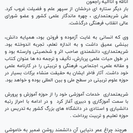
انالله و اناالیه راجعون
بار دیگر ستاره ای درخشان از سپهر علم و فضیلت غروب كرد.
علی شریعتمداری ، چهره ماندگار علمی كشور و عضو شورای
عالی انقلاب فرهنگی درگذشت.
وی كه انسانی به غایت آزموده و فروتن بود، همپایه دانش،
بینشی عمیق داشت و به اندازه تعلم، تجربه اندوخته بود.
شریعتمداری، دانشمندی صاحب اثر و شخصیتی وارسته بود و
در طول حیات علمی پربارش، تألیف و ترجمه ده ها عنوان كتاب
و مقاله علمی، اجتماعی، فرهنگی و تربیتی را در كارنامه علمی
خود داشت. آثار فاخر ایشان به حقیقت منشاء بركات بسیار در
حوزه علوم تربیتی در سطح ملی و بین المللی بوده و خواهد بود.
شریعتمداری خدمات آموزشی خود را از حوزه آموزش و پرورش
با سمت آموزگاری و دبیری آغاز كرد و در ادامه با احراز رتبه
دانشیاری و استادی در دانشگاه های بزرگ كشور به تدریس در
حوزه تعلیم و تربیت پرداخت .
هرچند چراغ عمر دنیایی آن دانشمند روشن ضمیر به خاموشی