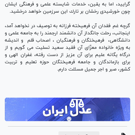
گرایید، اما به یقین، خدمات شایسته علمی و فرهنگی ایشان
چون خورشیدی رخشان بر تارك این سرزمین خواهد درخشید.
گرچه غم فقدان آن فرهیخته فرزانه به توصیف در نخواهد آمد،
اینجانب، رحلت جانگداز آن دانشمند ارجمند را به جامعه علمی و
دانشگاهی، فرهیختگان و فرهنگیان ، اصحاب قلم و اندیشه
به ویژه خانواده معزّای آن فقید سعید تسلیت می گویم و از
درگاه یگانه علیم برای آن عزیز از دست رفته، غفران الهی و
برای بازماندگان و جامعه فرهیختگان حوزه تعلیم و تربیت
كشور، صبر و اجر جمیل مسئلت دارم.