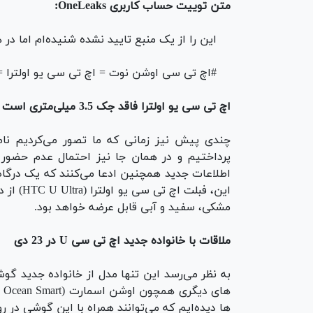
متن توییت حساب کاربری OneLeaks:
این را از یک منبع تایید نشده شنیده‌ام اما در 
#اچ تی سی اوشن نوت = اچ تی سی یو اولترا = نمایشگر 6 اینچی = فاقد جک 
اچ تی سی یو اولترا فاقد جک 3.5 میلی‌متری است
چندی پیش نیز زمانی که ما تصور می‌کردیم 
پرداختیم و در همان جا نیز احتمال عدم حضور
این، فبل
مشکی، سفید و آبی قابل عرضه خواهد بود.
ملاقات با خانواده جدید اچ تی سی U در 23 دی
به نظر می‌رسد این تنها مدل از خانواده جدید گو
ها دیده‌ایم که می‌توانند همراه با این گوشی در رویداد خبری 23 دی ماه کمپانی اچ تی س