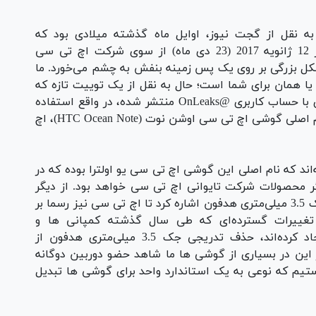
ه نقل از گجت نیوز، اوایل ماه گذشته میلادی بود که
دعوتنامه‌هایی مربوط به یک رویداد خبری در روز 12 ژانویه 2017 (23 دی ماه) از سوی شرکت اچ تی سی
د. بر روی این دعوتنامه، عبارت U به شکل بزرگی بر روی یک پس زمینه بنفش به چشم می‌خورد. ما
ر این باور بودیم که منظور از U، عبارت For You یا همان برای شما است؛ حال به نقل از یک توییت تازه که
توسط یکی از بزرگ‌ترین افشاکنندگان حوزه فناوری با حساب کاربری @OnLeaks منتشر شده، در واقع استفاده
از این عبارت بر روی دعوتنامه بی‌منظور نبوده و نام اصلی گوشی اچ تی سی اوشن نوت (HTC Ocean Note)، اچ
ه‌اند که نام اصلی این گوشی اچ تی سی یو اولترا بوده که در
وت از دیگر محصولات شرکت تایوانی اچ تی سی خواهد بود. از دیگر
مشخصات این فبلت نیز می‌توان به فقدان یک جک 3.5 میلی‌متری هدفون اشاره کرد تا اچ تی سی نیز رسما بر
غییرات گسترده‌ای که طی سال گذشته کمپانی ها و
تولیدکنندگان در گوشی های هوشمند خود ایجاد کرده‌اند، حذف تدریجی جک 3.5 میلی‌متری هدفون از
 این در بسیاری از گوشی ها ما شاهد حضو دوربین دوگانه
ین درگاه مدرن USB نوع C نیز هستیم که نوعی به یک استاندارد واحد برای گوشی ها تبدیل