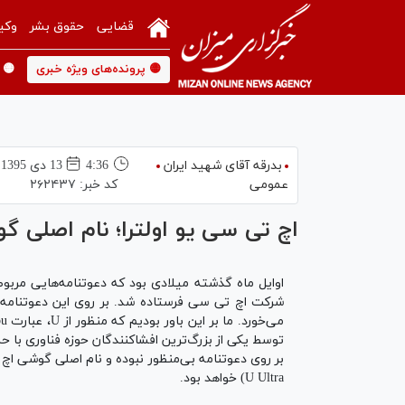
قضایی
حقوق بشر
وکی
🟡 پرونده‌های ویژه خبری
🟡 
بدرقه آقای شهید ایران
4:36
13 دی 1395
عمومی
کد خبر:
۲۶۲۴۳۷
اچ تی سی یو اولترا؛ نام اصلی گوشی ean Note
U Ultra) خواهد بود.