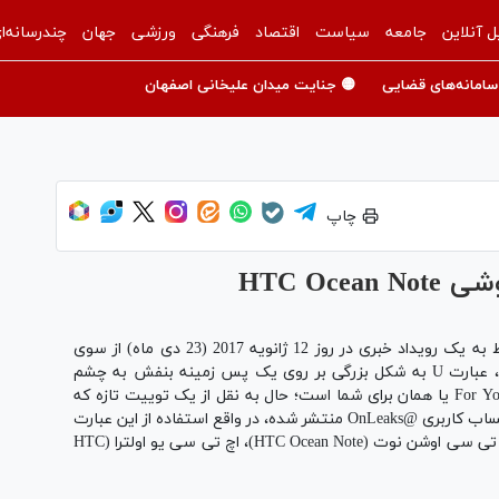
ل آنلاین
جامعه
سیاست
اقتصاد
فرهنگی
ورزشی
جهان
چندرسانه‌ا
سامانه‌های قضایی
🟡 جنایت میدان علیخانی اصفهان
چاپ
HTC Oc
اوایل ماه گذشته میلادی بود که دعوتنامه‌هایی مربوط به یک رویداد خبری در روز 12 ژانویه 2017 (23 دی ماه) از سوی
شرکت اچ تی سی فرستاده شد. بر روی این دعوتنامه، عبارت U به شکل بزرگی بر روی یک پس زمینه بنفش به چشم
می‌خورد. ما بر این باور بودیم که منظور از U، عبارت For You یا همان برای شما است؛ حال به نقل از یک توییت تازه که
توسط یکی از بزرگ‌ترین افشاکنندگان حوزه فناوری با حساب کاربری @OnLeaks منتشر شده، در واقع استفاده از این عبارت
بر روی دعوتنامه بی‌منظور نبوده و نام اصلی گوشی اچ تی سی اوشن نوت (HTC Ocean Note)، اچ تی سی یو اولترا (HTC