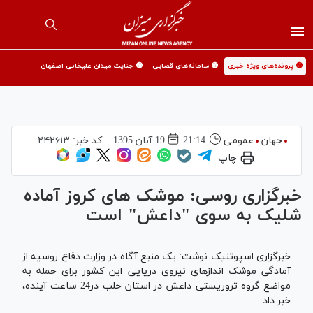
🟡 پرونده‌های ویژه خبری
🟡 سامانه‌های قضایی
🟡 جنایت میدان علیخانی اصفهان
جهان
عمومی
21:14
19 آبان 1395
کد خبر:
۲۴۲۶۱۳
چاپ
خبرگزاری روسی: موشک های کروز آماده
شلیک به سوی "داعش" است
خبرگزاری اسپوتنیک نوشت: یک منبع آگاه در وزارت دفاع روسیه از
آمادگی موشک اندازهای نیروی دریایی این کشور برای حمله به
مواضع گروه تروریستی داعش در استان حلب در24 ساعت آینده،
خبر داد.