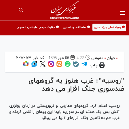
🟡 پرونده‌های ویژه خبری
🟡 سامانه‌های قضایی
🟡 جنایت میدان علیخانی اصفهان
جهان
عمومی
4:22
06 مهر 1395
کد خبر:
۲۲۵۲۵۴
چاپ
"روسیه": غرب هنوز به گروههای
ضدسوری جنگ افزار می دهد
روسیه اعلام کرد: گروههای معارض و تروریستی در زمان برقراری
آتش بس یک هفته ای در سوریه بارها این پیمان را نقض کردند و
غرب هم به تامین جنگ افزارهای آنها می پردازد.