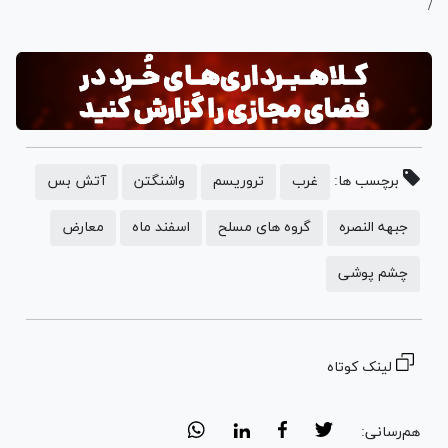
/
برچسب ها:
غرب
تروریسم
واشنگتن
آتش بس
جبهه النصره
گروه های مسلح
اسفند ماه
معارض
چشم پوشی
لینک کوتاه
هم‌رسانی: