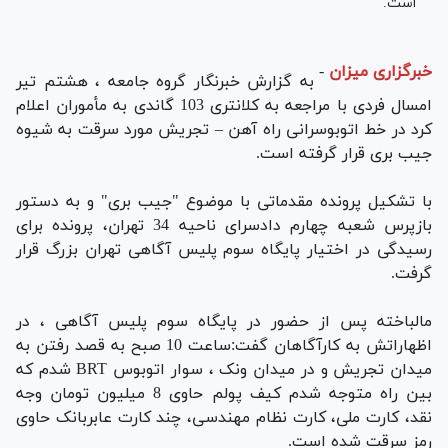
است.
خبرگزاری میزان
-
به گزارش خبرنگار گروه جامعه ، هشتم تیر
امسال فردی با مراجعه به کلانتری 103 گاندی به مأموران اعلام
کرد در خط اتوبوسرانی راه آهن – تجریش مورد سرقت به شیوه
جیب بری قرار گرفته است.
با تشکیل پرونده مقدماتی با موضوع "جیب بری" و به دستور
بازپرس شعبه چهارم دادسرای ناحیه 34 تهران، پرونده برای
رسیدگی در اختیار پایگاه سوم پلیس آگاهی تهران بزرگ قرار
گرفت.
مالباخته پس از حضور در پایگاه سوم پلیس آگاهی ، در
اظهاراتش به کارآگاهان گفت:ساعت 10 صبح به قصد رفتن به
میدان تجریش و در میدان ونک ، سوار اتوبوس BRT شدم که
بین راه متوجه شدم کیف پولم حاوی 8 میلیون تومان وجه
نقد، کارت ملی، کارت نظام مهندسی، چند کارت عابربانک حاوی
رمز سرقت شده است.