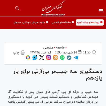
🟡 پرونده‌های ویژه خبری
🟡 سامانه‌های قضایی
🟡 جنایت میدان علیخانی اصفهان
جامعه
عمومی
11:55
14 شهريور 1395
کد خبر:
۲۱۷۲۱۵
چاپ
دستگیری سه جیب‌بر بی‌آرتی برای بار
یازدهم
سه جیب بر حرفه ای بی. آر.تی های تهران پس از شکایت آقا
مهندس شناسایی و دستگیر شدند. پلیس می گوید با دستگیری
این دزدان سابقه دار میزان سرقت در بی. ار. تی بسیار کاهش یافته