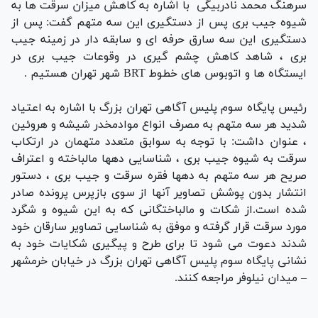
سرهنگ محمد نادربیگی با اشاره به کاهش میزان سرقت ها به
شیوه جیب بری پس از دستگیری این سه متهم گفت: پس از
دستگیری این سه سارق حرفه ای و سابقه دار در زمینه جیب
بری ، شاهد کاهش چشم گیری در وقوعات جیب بری در
ایستگاه ها و اتوبوس های خطوط BRT شهر تهران هستیم .
رئیس پایگاه سوم پلیس آگاهی تهران بزرگ با اشاره به اعتیاد
شدید هر سه متهم به مصرف انواع موادمخدر شیشه و هروئین
، عنوان داشت: با توجه به سوابق متعدد متهمان در ارتکاب
سرقت به شیوه جیب بری ، شناسایی دهها مالباخته و اعتراف
صریح هر سه متهم به دهها فقره سرقت و جیب بری ، دستور
انتشار بدون پوشش تصاویر آنها از سوی بازپرس پرونده صادر
شده است.از شکات و مالباختگانی که به این شیوه و شگرد
مورد سرقت قرار گرفته و موفق به شناسایی تصاویر سارقان خود
شدند دعوت می شود تا برای طرح و پیگیری شکایات خود به
نشانی پایگاه سوم پلیس آگاهی تهران بزرگ در خیابان خرمشهر
– میدان نیلوفر مراجعه کنند.