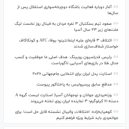
آغاز دوباره فعالیت باشگاه دوچرخه‌سواری استقلال پس از
سال‌ها
صعود تیم بسکتبال ۳ نفره مردان به فینال روز نخست لیگ
ملت‌های زیر ۲۳ سال آسیا
ائتلاف ۳ قاره‌ای علیه اینفانتینو؛ یوفا، AFC و کونکاکاف
خواستار شفاف‌سازی شدند
رئیس فدراسیون رویینگ: هدف اصلی ما موفقیت و کسب
مدال طلا در بازی‌های آسیایی ناگویاست
استارت پدل ایران برای انتخابی جام‌جهانی ۲۰۲۶
مدافع سابق پرسپولیس به پاختاکور پیوست
وزنه‌برداری جوانان و نوجوانان آسیا| استارت لیست گروه A
دسته ۶۱ کیلوگرم؛ ۳ نماینده ایران روی تخته می‌روند
کوهپایه‌زاده: اختلافات والیبال نشسته قابل حل است/ برای
جوانمردی باید شرایط ویژه فراهم کنیم