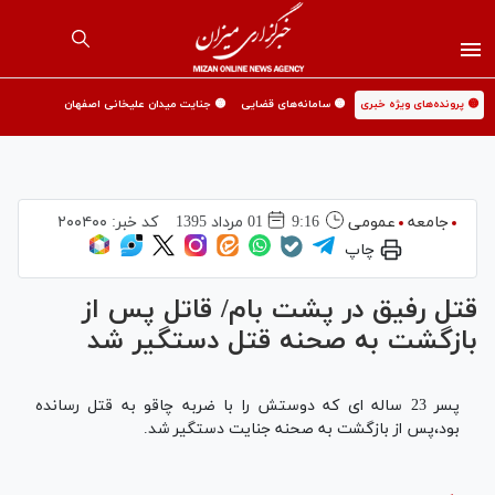
🟡 پرونده‌های ویژه خبری
🟡 سامانه‌های قضایی
🟡 جنایت میدان علیخانی اصفهان
جامعه
عمومی
9:16
01 مرداد 1395
کد خبر:
۲۰۰۴۰۰
چاپ
قتل رفیق در پشت بام/ قاتل پس از
بازگشت به صحنه قتل دستگیر شد
پسر 23 ساله ای که دوستش را با ضربه چاقو به قتل رسانده
بود،پس از بازگشت به صحنه جنایت دستگیر شد.