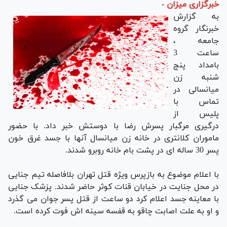
خبرگزاری میزان
-
به گزارش
خبرنگار گروه
جامعه ،
ساعت 3
بامداد پنج
شنبه زن
میانسالی در
تماس با
پلیس از
درگیری مرگبار پسرش رضا با دوستش خبر داد. با حضور
ماموران کلانتری در خانه زن میانسال آنها با جسد غرق خون
پسر 30 ساله ای در پشت بام خانه روبرو شدند.
با اعلام موضوع به بازپرس ویژه قتل تهران بلافاصله تیم جنایی
در محل جنایت در خیابان قنات کوثر حاضر شدند. پزشک جنایی
با معاینه جسد اعلام کرد دو ساعت از قتل پسر جوان می گذرد
و او به علت اصابت چاقو به قفسه سینه اش فوت کرده است.