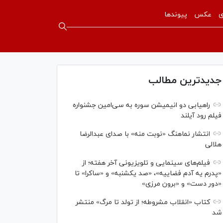
ی
عکس
پیوندها
جدیدترین مطالب
راهیابی دو انیمیشن سوره به سی‌امین جشنواره
فیلم رود آیلند
انتشار نماهنگ «نوبت منه» با صدای عبدالرضا
هلالی
فیلم‌های سینمایی و تلویزیونی آخر هفته؛ از
«پدرم یه آدم فضاییه»، «صد یکشنبه» و «ساکرا» تا
«دور دست» و «برون مرزی»
کتاب «انقلاب مشروطه؛ از تولد تا مرگ» منتشر
شد