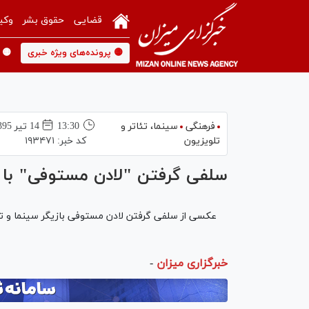
قضایی
حقوق بشر
وکی
🟡 پرونده‌های ویژه خبری
🟡 
فرهنگی
سینما،‌ تئاتر و
13:30
14 تير 1395
تلویزیون
کد خبر:
۱۹۳۴۷۱
سلفی گرفتن "لادن مستوفی" با
عکسی از سلفی گرفتن لادن مستوفی بازیگر سینما و تلوی
خبرگزاری میزان
-