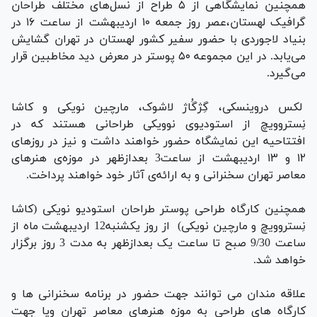
همچنین نمایشگاهی از ۵ طراح از نسل‌های مختلف طراحان
گرافیک لهستان،عصر روز جمعه ۱۰ اردیبهشت از ساعت ۱۶ در
بنیاد لاجوردی با حضور سفیر کشور لهستان در تهران گشایش
می‌یابد. در این مجموعه ۵۰ پوستر در معرض دید مخاطبین قرار
می‌گیرد.
لکس دروینسکی، گِژگُاژ لاشوک، مارچین نویکی و کاشا
نِستروویچ از استودیوی نوویکی طراحانی هستند که در
افتتاحیه این نمایشگاه حضور خواهند داشت و نیز در روزهای
۱۲ و ۱۳ اردیبهشت از ساعت3 بعدازظهر در موز‌ه‌ی هنرهای
معاصر تهران سخنرانی و به ارائه‌ی آثار خود خواهند پرداخت.
همچنین کارگاه طراحی پوستر طراحان استودیو نویکی (کاشا
نِستروویچ و مارچین نویکی) از روز یکشنبه12 اردیبهشت ماه از
ساعت 9/30 صبح تا ساعت یک بعدازظهر به مدت 3 روز برگزار
خواهد شد.
علاقه مندان می توانند جهت حضور در برنامه سخنرانی ها و
کارگاه های طراحی به موزه هنرهای معاصر تهران ویا جهت