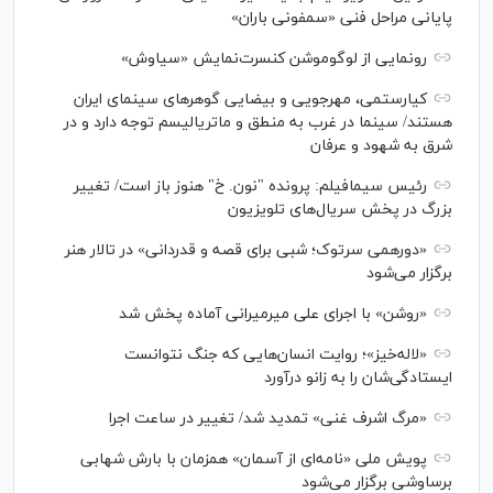
پایانی مراحل فنی «سمفونی باران»
رونمایی از لوگوموشن کنسرت‌نمایش «سیاوش»
کیارستمی، مهرجویی و بیضایی گوهر‌های سینمای ایران
هستند/ سینما در غرب به منطق و ماتریالیسم توجه دارد و در
شرق به شهود و عرفان
رئیس سیمافیلم: پرونده "نون. خ" هنوز باز است/ تغییر
بزرگ در پخش سریال‌های تلویزیون
«دورهمی سرتوک؛ شبی برای قصه و قدردانی» در تالار هنر
برگزار می‌شود
«روشن» با اجرای علی میرمیرانی آماده پخش شد
«لاله‌خیز»؛ روایت انسان‌هایی که جنگ نتوانست
ایستادگی‌شان را به زانو درآورد
«مرگ اشرف غنی» تمدید شد/ تغییر در ساعت اجرا
پویش ملی «نامه‌ای از آسمان» همزمان با بارش شهابی
برساوشی برگزار می‌شود