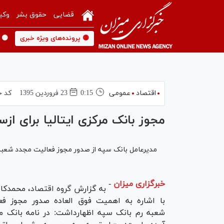
قضایی
حقوق بشر
وکی
🟡 پرونده‌های ویژه خبری
🟡 
اقتصاد
عمومی
0:15
23 فروردين 1395
کد خ
مجوز بانک مرکزی ایتالیا برای ا
مدیرعامل بانک سپه از صدور مجوز فعالیت مجدد شعبه رم
خبرگزاری میزان
-
به گزارش
گروه اقتصاد
، محمدکا
با اشاره به اهمیت فوق العاده صدور مجوز فع
شعبه رم بانک سپه اظهارداشت: در نامه بانک مرک