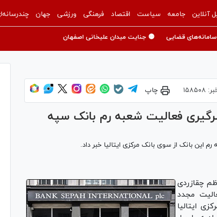
ل آنلاین
جامعه
سیاست
اقتصاد
فرهنگی
ورزشی
جهان
چندرسانه‌ا
سامانه‌های قضایی
🟡 جنایت میدان علیخانی اصفهان
بر:
۱۵۸۵۰۸
چاپ
زسرگیری فعالیت شعبه رم بانک سپه
 این بانک از سوی بانک مرکزی ایتالیا خبر داد.
ظم چقازردی
الیت مجدد
زی ایتالیا