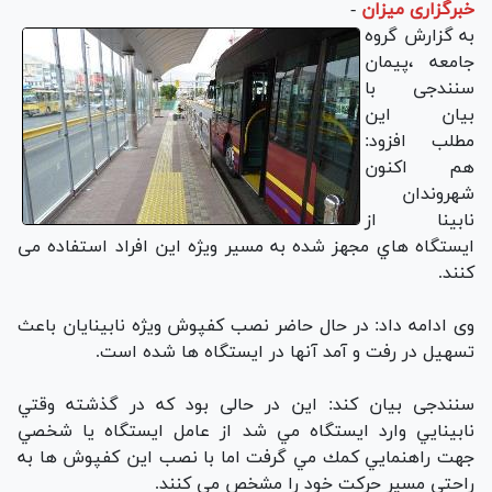
خبرگزاری میزان
-
به گزارش گروه
جامعه ،پیمان
سنندجی با
بیان این
مطلب افزود:
هم اکنون
شهروندان
نابينا از
ايستگاه هاي مجهز شده به مسير ويژه این افراد استفاده می
کنند.
وی ادامه داد: در حال حاضر نصب كفپوش ويژه نابينايان باعث
تسهيل در رفت و آمد آنها در ايستگاه ها شده است.
سنندجی بیان کند: این در حالی بود که در گذشته وقتي
نابينايي وارد ايستگاه مي شد از عامل ايستگاه يا شخصي
جهت راهنمايي كمك مي گرفت اما با نصب اين كفپوش ها به
راحتي مسير حركت خود را مشخص مي كنند.