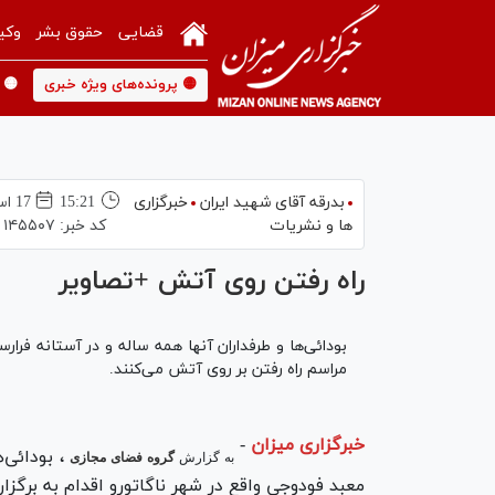
قضایی
حقوق بشر
وکی
🟡 پرونده‌های ویژه خبری
🟡 
بدرقه آقای شهید ایران
خبرگزاری
15:21
17 اسفند 1394
ها و نشریات
کد خبر:
۱۴۵۵۰۷
راه‌ رفتن روی آتش +تصاویر
بودائی‌ها و طرفداران آنها همه ساله و در آستانه فرار
مراسم راه رفتن بر روی آتش می‌کنند.
خبرگزاری میزان
-
،
بودائی‌
به گزارش
گروه فضای مجازی
معبد فودوجی واقع در شهر ناگاتورو اقدام به برگزا