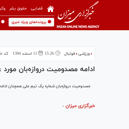
قضایی
حقوق بشر
وکی
🟡 پرونده‌های ویژه خبری
🟡 
ورزشی
فوتبال
15:26
11 اسفند 1394
کد خب
ادامه مصدوميت دروازه‌بان مورد 
مصدومیت دروازه‌بان شماره یک تیم ملی همچنان ادامه 
خبرگزاری میزان
-