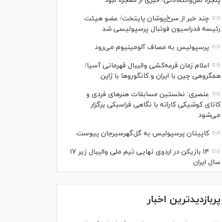
پنجره نقل‌وانتقالاتی/ خبری از معجزه نبود
چند خبر از سرخ‌پوشان پایتخت/ عضو هیئت
رئیسه فدراسیون فوتبال پرسپولیسی شد
پرسپولیس به مصاف آلومینیوم می‌رود
اعلام زمان قرعه‌کشی والیبال قهرمانی آسیا/
همگروهی چین با ایران و کانگورو‌ها با ژاپن
عنصری: نخستین مسابقات هنر‌های فردی و
کاتای کوشیکی کاراته با نگاهی فراسبکی برگزار
می‌شود
کاپیتان پرسپولیس به گل‌گهرسیرجان پیوست
۱۴ بازیکن در اردوی نهایی تیم ملی والیبال زیر ۱۷
سال ایران
پربازدیدترین اخبار