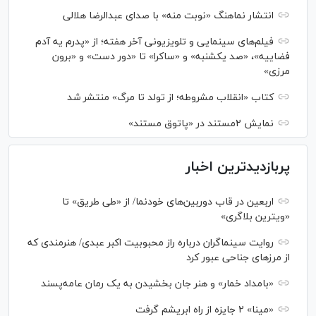
انتشار نماهنگ «نوبت منه» با صدای عبدالرضا هلالی
فیلم‌های سینمایی و تلویزیونی آخر هفته؛ از «پدرم یه آدم
فضاییه»، «صد یکشنبه» و «ساکرا» تا «دور دست» و «برون
مرزی»
کتاب «انقلاب مشروطه؛ از تولد تا مرگ» منتشر شد
نمایش ۲مستند در «پاتوق مستند»
پربازدیدترین اخبار
اربعین در قاب دوربین‌های خودنما/ از «طی طریق» تا
«ویترین بلاگری»
روایت سینماگران درباره راز محبوبیت اکبر عبدی/ هنرمندی که
از مرزهای جناحی عبور کرد
«بامداد خمار» و هنر جان بخشیدن به یک رمان عامه‌پسند
«مینا» ۲ جایزه از راه ابریشم گرفت