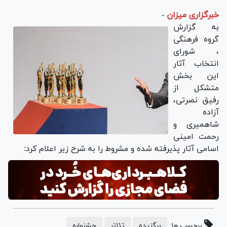
خبرگزاری میزان
-
به گزارش
گروه فرهنگی
، شورای
انتخاب آثار
این بخش
متشکل از
رفیق نصرتی،
آزاده
شاهمیری و
رحمت امینی
اسامی آثار پذیرفته شده و مشروط را به شرح زیر اعلام کرد:
برچسب ها:
برگزیده
تئاتر
جشنواره