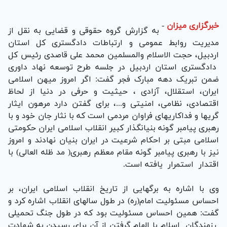
خبرگزاری میزان
-
به گزارش گروه حقوقی و قضایی به نقل از
مدیریت روابط عمومی و ارتباطات دادگستری کل استان
اردبیل، حجت الاسلام والمسلمین محمد علی قاصدی رئیس کل
دادگستری استان اردبیل در جلسه طرح توسعه نهاد داوری
ضمن تبریک دهه مبارک فجر گفت: اگر امروز میهن اسلامی
ایران، استقلال، آزادی ، حیثیت و حرفی در دنیا از لحاظ
اقتصادی، نظامی، امنیتی و...، برای گفتن دارد مرهون ایثار
گریها و فداکاریهای فراوان مردمی است که با نثار جان خود و با
رهبری پیامبر گونه بنیانگذار کبیر انقلاب اسلامی ایران حکومتی
اسلامی مبتی بر احکام شرعیت در ایران بنیان نهادند و امروز
نیز با رهبری پیامبر گونه مقام معظم رهبری( مد ظله العالی) با
اقتدار استمرار یافته است.
وی با اشاره به برگهایی از تاریخ انقلاب اسلامی ایران، بر
احساس مسئولیت امام(ره) در طول سالهای انقلاب اشاره کرد و
گفت: همین احساس مسئولیت بود که در طول جنگ تحمیلی
رزمندگان اسلام با الهام گرفتن از آن برای رسیدن به شهادت