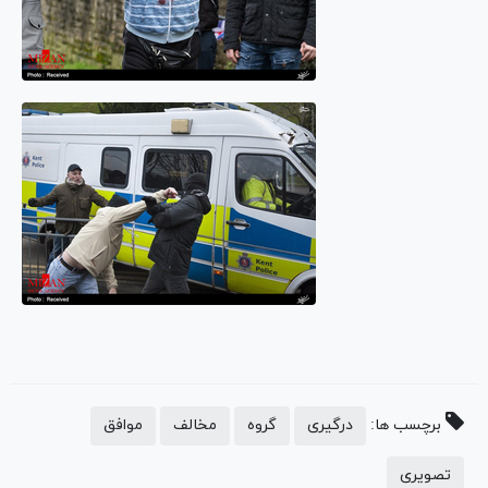
برچسب ها:
درگیری
گروه
مخالف
موافق
تصویری