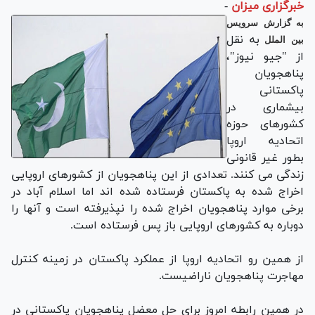
خبرگزاری میزان
-
به گزارش سرویس
به نقل
بین الملل
از "جیو نیوز"،
پناهجویان
پاکستانی
بیشماری در
کشورهای حوزه
اتحادیه اروپا
بطور غیر قانونی
زندگی می کنند. تعدادی از این پناهجویان از کشورهای اروپایی
اخراج شده به پاکستان فرستاده شده اند اما اسلام آباد در
برخی موارد پناهجویان اخراج شده را نپذیرفته است و آنها را
دوباره به کشورهای اروپایی باز پس فرستاده است.
از همین رو اتحادیه اروپا از عملکرد پاکستان در زمینه کنترل
مهاجرت پناهجویان ناراضیست.
در همین رابطه امروز برای حل معضل پناهجویان پاکستانی در