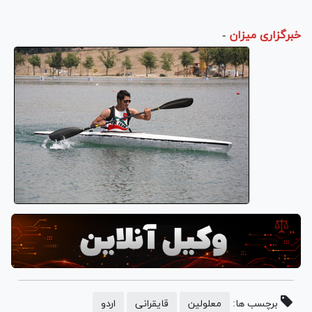
خبرگزاری میزان
-
برچسب ها:
معلولین
قایقرانی
اردو