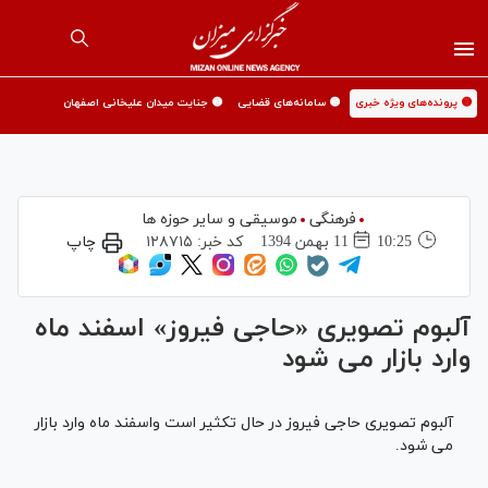
🟡 پرونده‌های ویژه خبری
🟡 سامانه‌های قضایی
🟡 جنایت میدان علیخانی اصفهان
فرهنگی
موسیقی و سایر حوزه ها
10:25
11 بهمن 1394
کد خبر:
۱۲۸۷۱۵
چاپ
آلبوم تصويری «حاجی فيروز» اسفند ماه
وارد بازار می شود
آلبوم تصويری حاجی فيروز در حال تكثير است واسفند ماه وارد بازار
می شود.