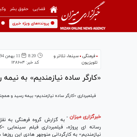
قضایی
حقوق بشر
وکی
🟡 پرونده‌های ویژه خبری
🟡 
فرهنگی
سینما،‌ تئاتر و
8:20
11 بهمن 1394
تلویزیون
کد خبر:
۱۲۸۶۰۴
«کارگر ساده نیازمندیم» به نیمه
فیلمبرداری «کارگر ساده نیازمندیم» بیمه رسید و همچن
خبرگزاری میزان
-
به گزارش گروه فرهنگی به نقل
رسانه ای پروژه، فیلمبرداری فیلم سینمایی «ک
نیازمندیم» به کارگردانی منوچهر هادی این روزها د