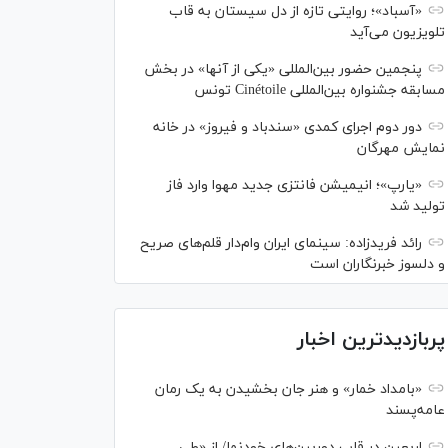
«آسباد»؛ روایتی تازه از دل سیستان به قاب
تلویزیون می‌آید
پنجمین حضور بین‌المللی «یکی از آنها» در بخش
مسابقه جشنواره بین‌المللی Cinétoile تونس
دور دوم اجرای کمدی «سندباد و فیروز» در خانه
نمایش مهرگان
«یارپ»؛ انیمیشن فانتزی جدید مهوا وارد فاز
تولید شد
رائد فریدزاده: سینمای ایران وام‌دار قلم‌های صریح
و دلسوز خبرنگاران است
پربازدیدترین اخبار
«بامداد خمار» و هنر جان بخشیدن به یک رمان
عامه‌پسند
اربعین در قاب دوربین‌های خودنما/ از «طی