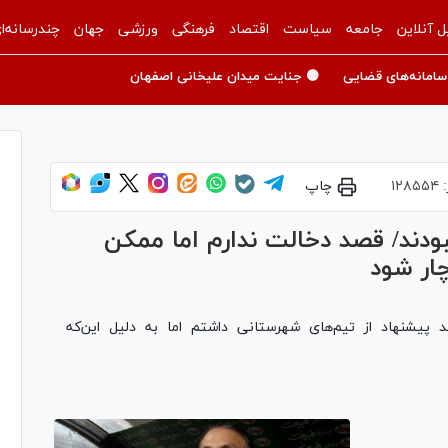
ل آنلاین
جامعه
سیاست
اقتصاد
فرهنگی
ورزشی
جهان
چندرسانه‌ا
سامانه‌های قضایی
🟡 جنایت میدان علیخانی اصفهان
:
۱۲۸۵۵۴
چاپ
دند/ قصد دخالت ندارم اما ممکن
ار شود
یشنهاد از تیم‌های شهرستانی داشتم اما به دلیل این‌که