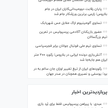
پیروزی پُرگل استقلال مقابل همنام خوزستانی
پایان رقابت دوومیدانی‌کاران ایران در جام
بلاروس/ زارعی برترین ورزشکار جام شد
تساوی آلومینیوم اراک مقابل مس شهربابک
حضور بازیکنان آکادمی پرسپولیس در تمرین
تیم بزرگسالان
تساوی تیم ملی فوتبال جوانان برابر فجرسپاسی
آتش‌بازی دونده ایرانی در بلاروس/ رکورد ۲۰۰ متر
ایران هم جابه‌جا شد
رکورد‌های ایران از تیغ تغییر اوزان جان سالم به در
برد/ یوسفی و نصیری همچنان در صدر جهان
پربازدیدترین اخبار
عبدی: با پیراهن پرسپولیس فقط برای بُرد بازی