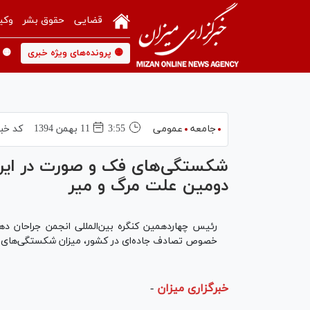
قضایی
حقوق بشر
وکی
🟡 پرونده‌های ویژه خبری
🟡 
جامعه
عمومی
3:55
11 بهمن 1394
کد خبر
شکستگی‌های فک و صورت در ایرا
دومین علت مرگ و میر
رئیس چهاردهمین کنگره بین‌المللی انجمن جراحان ده
خصوص تصادف جاده‌ای در کشور، میزان شکستگی‌های نا
خبرگزاری میزان
-