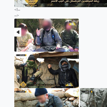
<!--
-->