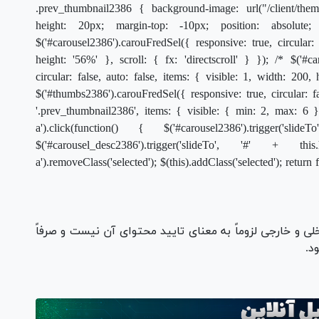
.prev_thumbnail2386 { background-image: url("/client/theme
height: 20px; margin-top: -10px; position: absolut
$('#carousel2386').carouFredSel({ responsive: true, circular: 
height: '56%' }, scroll: { fx: 'directscroll' } }); /* $('#c
circular: false, auto: false, items: { visible: 1, width: 200, 
$('#thumbs2386').carouFredSel({ responsive: true, circular: fa
'.prev_thumbnail2386', items: { visible: { min: 2, max: 6 
a').click(function() { $('#carousel2386').trigger('sli
$('#carousel_desc2386').trigger('slideTo', '#' + thi
a').removeClass('selected'); $(this).addClass('selected'); return f
خلی و خارجی لزوماً به معنای تایید محتوای آن نیست و صرفاً
د.