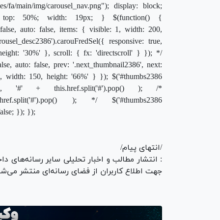
s/fa/main/img/carousel_nav.png"); display: block;
e; top: 50%; width: 19px; } $(function() {
false, auto: false, items: { visible: 1, width: 200,
arousel_desc2386').carouFredSel({ responsive: true,
height: '30%' }, scroll: { fx: 'directscroll' } }); */
lse, auto: false, prev: '.next_thumbnail2386', next:
}, width: 150, height: '66%' } }); $('#thumbs2386
deTo', '#' + this.href.split('#').pop() ); /*
s.href.split('#').pop() ); */ $('#thumbs2386
alse; }); });
/انتهای پیام/
: انتشار مطالب و اخبار تحلیلی سایر رسانه‌های دا
جهت اطلاع کاربران از فضای رسانه‌ای منتشر می‌شو