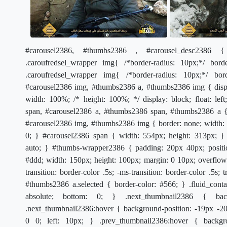
#carousel2386, #thumbs2386 , #carousel_desc2386 {
.caroufredsel_wrapper img{ /*border-radius: 10px;*/ bo
.caroufredsel_wrapper img{ /*border-radius: 10px;*/ b
#carousel2386 img, #thumbs2386 a, #thumbs2386 img { display
width: 100%; /* height: 100%; */ display: block; float: left
span, #carousel2386 a, #thumbs2386 span, #thumbs2386 a { po
#carousel2386 img, #thumbs2386 img { border: none; width: 10
0; } #carousel2386 span { width: 554px; height: 313px; }
auto; } #thumbs-wrapper2386 { padding: 20px 40px; positio
#ddd; width: 150px; height: 100px; margin: 0 10px; overflow: 
transition: border-color .5s; -ms-transition: border-color .5s;
#thumbs2386 a.selected { border-color: #566; } .fluid_con
absolute; bottom: 0; } .next_thumbnail2386 { bac
.next_thumbnail2386:hover { background-position: -19px -2
0 0; left: 10px; } .prev_thumbnail2386:hover { backgro