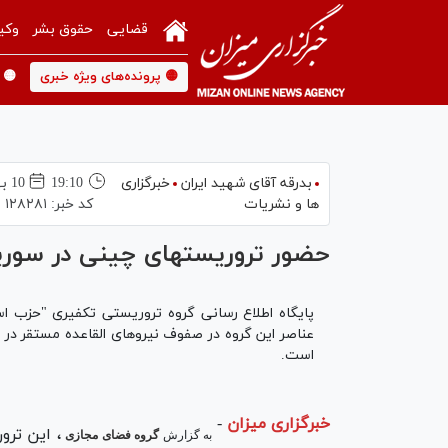
قضایی
حقوق بشر
وکی
🟡 پرونده‌های ویژه خبری
🟡 
بدرقه آقای شهید ایران
خبرگزاری
19:10
10 بهمن 1394
ها و نشریات
کد خبر:
۱۲۸۲۸۱
حضور تروریستهای چینی در سوری
پایگاه اطلاع رسانی گروه تروریستی تکفیری "حزب 
عناصر این گروه در صفوف نیروهای القاعده مستقر در
است.
خبرگزاری میزان
-
،
این ترور
به گزارش
گروه فضای مجازی