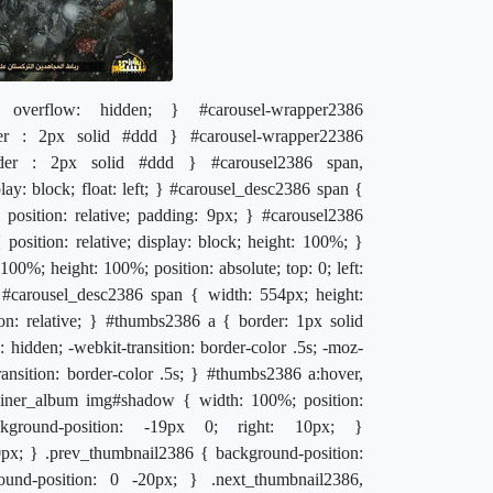
 overflow: hidden; } #carousel-wrapper2386
rder : 2px solid #ddd } #carousel-wrapper22386
order : 2px solid #ddd } #carousel2386 span,
: block; float: left; } #carousel_desc2386 span {
; position: relative; padding: 9px; } #carousel2386
sition: relative; display: block; height: 100%; }
0%; height: 100%; position: absolute; top: 0; left:
 #carousel_desc2386 span { width: 554px; height:
n: relative; } #thumbs2386 a { border: 1px solid
hidden; -webkit-transition: border-color .5s; -moz-
 transition: border-color .5s; } #thumbs2386 a:hover,
tainer_album img#shadow { width: 100%; position:
kground-position: -19px 0; right: 10px; }
0px; } .prev_thumbnail2386 { background-position:
und-position: 0 -20px; } .next_thumbnail2386,