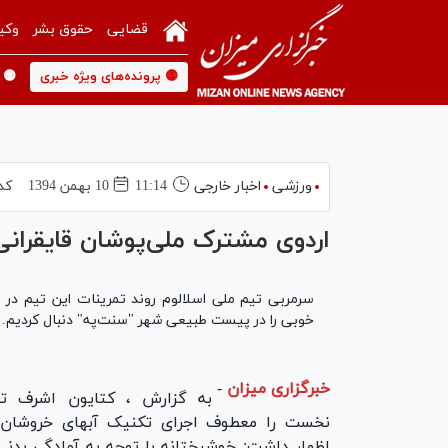
قضایی
حقوق بشر
وکی
🟡 پرونده‌های ویژه خبری
🟡 
ورزشی
اخبار خارجی
11:14
10 بهمن 1394
کد
اردوی مشترک ملی‌پوشان قایقرانی 
سرمربی تیم ملی اسلالوم روند تمرینات این تیم در 
خوبی را در پیست طبیعی شهر "سنت‌په" دنبال کردیم.
خبرگزاری میزان
-
به گزارش ، کتایون اشرف تم
نخست را معطوف اجرای تکنیک آبهای خروشان 
اظهار داشت: خوشبختانه با توجه به آمادگی بدن