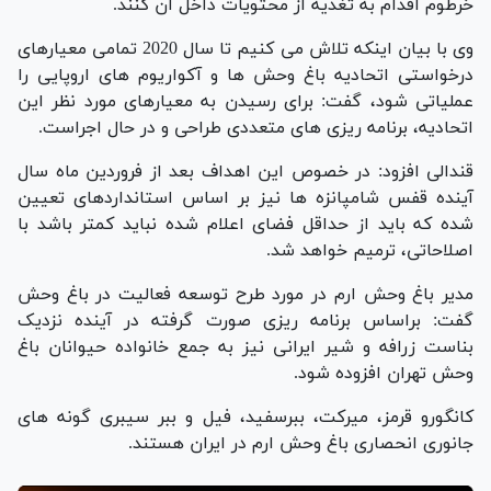
خرطوم اقدام به تغذیه از محتویات داخل آن کنند
.
وی با بیان اینکه تلاش می کنیم تا سال 2020 تمامی معیارهای
درخواستی اتحادیه باغ وحش ها و آکواریوم های اروپایی را
عملیاتی شود، گفت: برای رسیدن به معیارهای مورد نظر این
اتحادیه، برنامه ریزی های متعددی طراحی و در حال اجراست
.
قندالی افزود: در خصوص این اهداف بعد از فروردین ماه سال
آینده قفس شامپانزه ها نیز بر اساس استانداردهای تعیین
شده که باید از حداقل فضای اعلام شده نباید کمتر باشد با
اصلاحاتی، ترمیم خواهد شد
.
مدیر باغ وحش ارم در مورد طرح توسعه فعالیت در باغ وحش
گفت: براساس برنامه ریزی صورت گرفته در آینده نزدیک
بناست زرافه و شیر ایرانی نیز به جمع خانواده حیوانان باغ
وحش تهران افزوده شود
.
کانگورو قرمز، میرکت، ببرسفید، فیل و ببر سیبری گونه های
جانوری انحصاری باغ وحش ارم در ایران هستند.