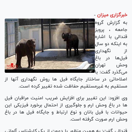
خبرگزاری میزان
-
به گزارش گروه
جامعه ، پرویز
قندالی با اشاره
به اینکه دو سال
از نگهداری
فیل‌ها در باغ
وحش تهران
می‌گذرد گفت: با
اصلاحاتی در ساختار جایگاه فیل ها روش نگهداری آنها از
مستقیم به غیرمستقیم حفاظت شده تغییر کرده است
.
وی افزود: این تغییر برای افزایش ضریب امنیت مراقبان فیل
ها در باغ وحش ارم و جلوگیری از احتمال برخورد فیزیکی این
حیوانات با فیل بانان و نوع ارتباط و جایگاه فیل ها در باغ
وحش ارم صورت گرفته است
.
قندالی گفت: به همین منظور با دعوت از یک کارشناس آلمانی