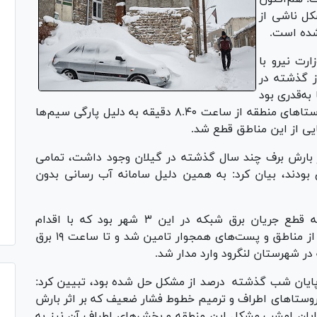
ل ناشی از
شده است.
رت نیرو با
برف از ساعت ۶ صبح روز گذشته در
به‌قدری بود
که در شهر لنگرود، لاهیجان و آستانه اشرفیه و روستاهای منطقه از ساعت ۸.۴۰ دقیقه به دلیل پارگی سیم‌ها
ی از این مناطق قطع شد.
 از بارش برف چند سال گذشته در گیلان وجود داشت، تمامی
 بودند، بیان کرد: به‌ همین دلیل سامانه آب رسانی بدون
جعفرزاده ادامه داد: تنها مشکل در روز چهارشنبه قطع جریان برق شبکه در این ۳ شهر بود که با اقدام
واحدهای امداد، برق بخش وسیعی از این مناطق از مناطق و پست‌های همجوار تامین شد و تا ساعت ۱۹ برق
ر شهرستان لنگرود وارد مدار شد.
تا پایان شب گذشته درصد از مشکل حل شده بود، تبیین کرد:
 روستاهای اطراف و ترمیم خطوط فشار ضعیف که بر اثر بارش
پایان امشب مشکل این منطقه و بخش‌های اطراف آن نیز به