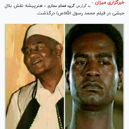
خبرگزاری میزان
-
، هنرپیشه نقش بلال
به گزارش
گروه فضای مجازی
حبشی در فیلم محمد رسول الله(ص) درگذشت.