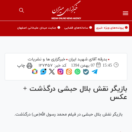
🟡 پرونده‌های ویژه خبری
🟡 سامانه‌های قضایی
🟡 جنایت میدان علیخانی اصفهان
بدرقه آقای شهید ایران
خبرگزاری ها و نشریات
15:45
07 بهمن 1394
کد خبر:
۱۲۷۴۵۷
چاپ
بازیگر نقش بلال حبشی درگذشت +
عکس
بازیگر نقش بلال حبشی در فیلم محمد رسول الله(ص) درگذشت.