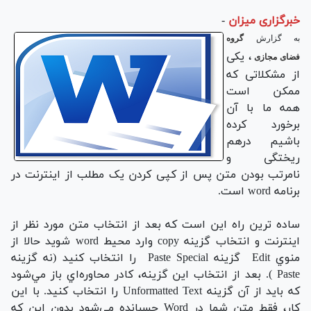
خبرگزاری میزان
-
به گزارش
گروه
، یکی
فضای مجازی
از مشکلاتی که
ممکن است
همه ما با آن
برخورد کرده
باشیم درهم
ریختگی و
نامرتب بودن متن پس از کپی کردن یک مطلب از اینترنت در
برنامه word است.
ساده ترين راه اين است كه بعد از انتخاب متن مورد نظر از
اينترنت و انتخاب گزينه copy وارد محيط word شوید حالا از
منوي Edit گزينه Paste Special را انتخاب كنيد (نه گزينه
Paste ). بعد از انتخاب اين گزينه، كادر محاوره‌اي باز مي‌شود
كه بايد از آن گزينه Unformatted Text را انتخاب كنيد. با اين
كار، فقط متن شما در Word چسبانده مي‌شود بدون اين كه