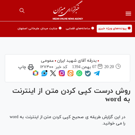
🟡 پرونده‌های ویژه خبری
🟡 سامانه‌های قضایی
🟡 جنایت میدان علیخانی اصفهان
بدرقه آقای شهید ایران
عمومی
20:20
07 بهمن 1394
کد خبر:
۱۲۷۴۰۰
چاپ
روش درست كپی كردن متن از اينترنت
به word
در این گزارش طریقه ی صحیح کپی کردن متن از اینترنت به word
را می خوانید.