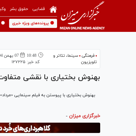
قضایی
حقوق بشر
وکی
🟡 پرونده‌های ویژه خبری
🟡 
فرهنگی
سینما،‌ تئاتر و
10:48
07 بهمن 1394
تلویزیون
کد خبر:
۱۲۷۲۲۵
بهنوش بختياری با نقشی متفاوت
بهنوش بختیاری با پیوستن به فیلم سینمایی «مرداد» ب
خبرگزاری میزان
-