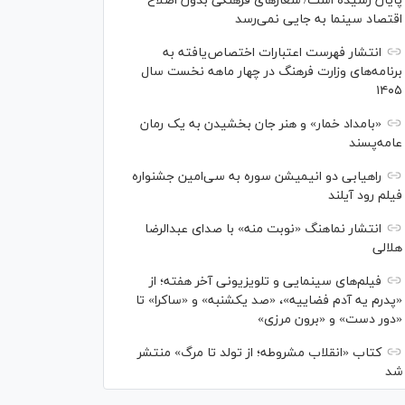
پایان رسیده است/ شعارهای فرهنگی بدون اصلاح
اقتصاد سینما به جایی نمی‌رسد
انتشار فهرست اعتبارات اختصاص‌یافته به
برنامه‌های وزارت فرهنگ در چهار ماهه نخست سال
۱۴۰۵
«بامداد خمار» و هنر جان بخشیدن به یک رمان
عامه‌پسند
راهیابی دو انیمیشن سوره به سی‌امین جشنواره
فیلم رود آیلند
انتشار نماهنگ «نوبت منه» با صدای عبدالرضا
هلالی
فیلم‌های سینمایی و تلویزیونی آخر هفته؛ از
«پدرم یه آدم فضاییه»، «صد یکشنبه» و «ساکرا» تا
«دور دست» و «برون مرزی»
کتاب «انقلاب مشروطه؛ از تولد تا مرگ» منتشر
شد