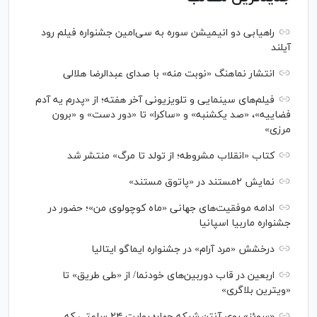
راهیابی دو انیمیشن سوره به سی‌امین جشنواره فیلم رود
آیلند
انتشار نماهنگ «نوبت منه» با صدای عبدالرضا هلالی
فیلم‌های سینمایی و تلویزیونی آخر هفته؛ از «پدرم یه آدم
فضاییه»، «صد یکشنبه» و «ساکرا» تا «دور دست» و «برون
مرزی»
کتاب «انقلاب مشروطه؛ از تولد تا مرگ» منتشر شد
نمایش ۲مستند در «پاتوق مستند»
ادامه موفقیت‌های جهانی «ماه کوچولوی من»؛ حضور در
جشنواره ماربیا اسپانیا
درخشش «مرد آرام» در جشنواره ایماگو ایتالیا
اربعین در قاب دوربین‌های خودنما/ از «طی طریق» تا
«ویترین بلاگری»
«سوئز» روی آنتن شبکه چهار؛ روایت ۲۴ ساعتی که