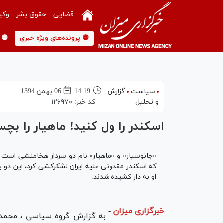
قضایی
حقوق بشر
وکی
🟡 پرونده‌های ویژه خبری
🟡 
سیاست
گزارش
14:19
06 بهمن 1394
و تحلیل
کد خبر:
۱۲۶۹۷۰
اسکندر را ول کنید! ماهیار را بچس
که اسکندر مقدونی علیه ایران لشکرکشی کرد، این دو 
او به دار کشیده شدند.
خبرگزاری میزان
-
به گزارش گروه سیاسی ، محمد 