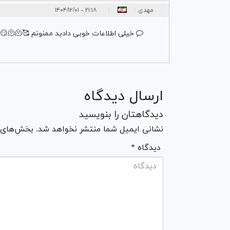
مهدی
۲۱:۱۸ - ۱۴۰۴/۱۲/۰۱
|
|
خیلی اطلاعات خوبی دادید ممنونم 🥰🤌🤌🤌🫠🫠😏😏😏🫠😏😏🫠🫠
ارسال دیدگاه
دیدگاهتان را بنویسید
نشانی ایمیل شما منتشر نخواهد شد. بخش‌های مو
* دیدگاه