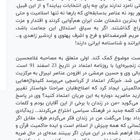
 نامزد ندارند برای چه پای انتخابات بیایند؟ و از این قبیل.
 بود نه عناصر بدسابقه‌ای که بارها نه تنها اسلامیت و حتی
 بدترین دشمنان ملت ایران هم‌آوایی کردند و اقتدار و عزت
راج گذاشتند. اگر به سیاق استدلال این جماعت باشد،
 مریم قجرعضدانلو و فرح و اشرف پهلوی و اردشیر زاهدی و...
رانند و شناسنامه ایرانی دارند!
 درست موضوع کمک کند. اولی متعلق به مصاحبه غلامحسین
کرباسچی (شهردار متخلف و از پایه‌گذاران نشریات زنجیره‌ای) با روزنامه اعتماد در تاریخ 23 اسفند 91 است.
الی وی و حسین مرعشی در افزودن عناصر لیبرال به مرکزیت
شد. خبرنگار اعتماد از کرباسچی می‌پرسد کلیدواژه‌هایی
اکمیتی ایجاد کرد که اصلاح‌طلبان صراحتا خواستار تغییر
ید حاضرید دوباره به این جریان اعتماد کنید؟ وی در پاسخ
می‌گوید «من در زندان با برخی از این آقایان بودم و کلمات
ن جناح چپ را نگاه می‌کردم. هر 9 روز یک کلمه جدید در فرهنگ سیاسی اختراع می‌کردند... زیدآبادی
داد بود] می‌گفت من در زندان فکر می‌کردم طرف مقابل اگر
لا کسانی که همه چیزش از اسلام است و ایده حاکمیت قرآن و
لا فراهم شده، در این میان اگر ببینند عده‌ای در حال ضربه