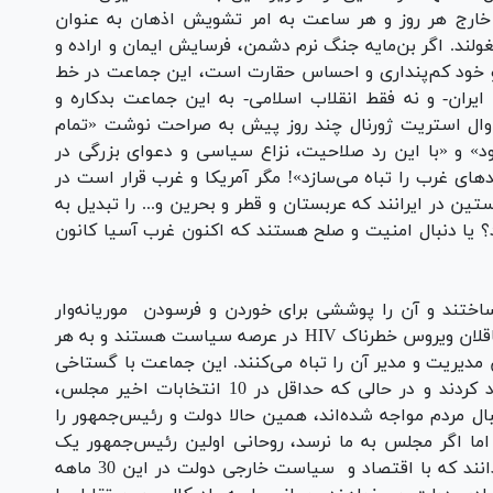
 خارج هر روز و هر ساعت به امر تشویش اذهان به عنوان
د. اگر بن‌مایه جنگ نرم دشمن، فرسایش ایمان و اراده و
 و خود کم‌پنداری و احساس حقارت است، این جماعت در خط
یران- و نه فقط انقلاب اسلامی- به این جماعت بدکاره و
ه وال استریت ژورنال چند روز پیش به صراحت نوشت «تمام
ود» و «با این رد صلاحیت، نزاع سیاسی و دعوای بزرگی در
دهای غرب را تباه می‌سازد»! مگر آمریکا و غرب قرار است در
تین در ایرانند که عربستان و قطر و بحرین و... را تبدیل به
د؟ یا دنبال امنیت و صلح هستند که اکنون غرب آسیا کانون
اختند و آن را پوششی برای خوردن و فرسودن موریانه‌وار
بنیان‌های اقتدار و امنیت و پیشرفت ملی کردند، ناقلان ویروس خطرناک HIV در عرصه سیاست هستند و به هر
مدیریت و مدیر آن را تباه می‌کنند. این جماعت با گستاخی
از دولت به عنوان «رحم اجاره‌ای اصلاح‌طلبان» یاد کردند و در حالی که حداقل در 10 انتخابات اخیر مجلس،
ال مردم مواجه شده‌اند، همین حالا دولت و رئیس‌جمهور را
اما اگر مجلس به ما نرسد، روحانی اولین رئیس‌جمهور یک
دوره‌ای خواهد بود! آنها خود بهتر از هر کس می‌دانند که با اقتصاد و سیاست خارجی دولت در این 30 ماهه