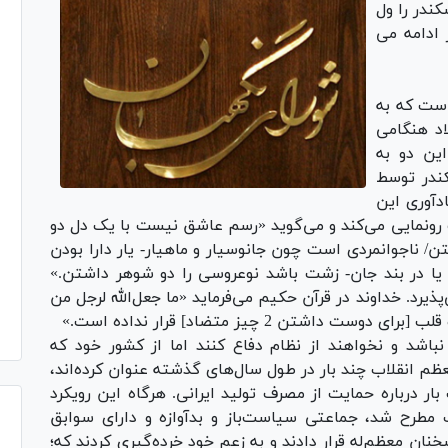
ندر را ول
 ادامه می
است که به
پیش از میلاد هنگامی
ین دو به
ندر توسط
دآوری این
رونمایی می‌کند و می‌گوید «رسم عاشق نیست با یک دل دو
تن/ ناجوانمردی است چون جانوسیار و ماهیار- یار دارا بودن
یا در بند جان- زشت باشد نوعروسی را دو شوهر داشتن.»
رد. خداوند در قرآن حکیم می‌فرماید «ما جعل‌الله لرجل من
شتن 2 چیز متضاد] قرار نداده است.»
شد و نخواهند از نظام دفاع کنند اما از کشور خود که
عظم انقلاب چند بار در طول سال‌های گذشته عنوان کرده‌اند،
ار درباره حمایت از مصرف تولید ایرانی. هرگاه این رویکرد
ب مطرح شد، جماعتی سیاست‌باز و بدآوازه و دارای سوابق
خنان معظم‌له قرار دادند و به زعم خود خرده‌گیری کردند که؛