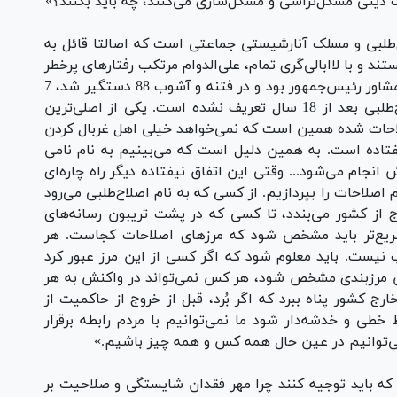
ت دینی مشکل‌تراشی و مشکل‌سازی می‌کنند، چه باید بکنند؟»
طلبی و مسلک آنارشیستی جماعتی است که اصالتا قائل به
د و با لاابالی‌گری تمام، علی‌الدوام مرتکب رفتارهای پرخطر
می‌شوند. محمدرضا تاجیک که در دولت اصلاحات مشاور رئیس‌جمهور بود و در فتنه و آشوب 88 دستگیر شد، 7
آذر 94 به روزنامه اعتماد می‌گوید «گفتمان اصلاح‌طلبی بعد از 18 سال تعریف نشده است. یکی از اصلی‌ترین
لاحات شده همین است که نمی‌خواهد خیلی اهل غربال کردن
فتاده است. به همین دلیل است که می‌بینیم به نام نامی
جود دارد و 72 کنش و واکنش انجام می‌شود... وقتی این اتفاق نیفتاده دیگر راه چاره‌ای
 اصلاحات را بپردازیم. از کسی که به نام اصلاح‌طلبی می‌رود
رج از کشور می‌بندد، تا کسی که در پشت تریبون رسانه‌های
 سریع‌تر باید مشخص شود که مرزهای اصلاحات کجاست. هر
ب نیست. باید معلوم شود که اگر کسی از این مرز عبور کرد
این مرزبندی مشخص شود، هر کس نمی‌تواند در واکنش به هر
ج کشور پناه ببرد که اگر بُرد، قبل از خروج از حاکمیت از
 و خدشه‌دار شود ما نمی‌توانیم با مردم رابطه برقرار
ی‌توانیم در عین حال همه کس و همه چیز باشیم.»
 که باید توجیه کنند چرا مهر فقدان شایستگی و صلاحیت بر