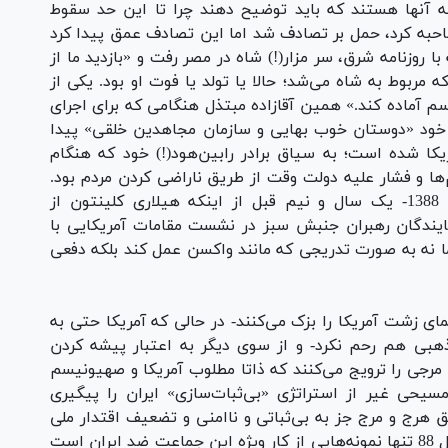
که آنها هستند که باید توضیح دهند چرا تا این حد سقوط
مصاحبه کرد، حمل بر تصادف شد اما این تصادف عمق پیدا کرد
ا روزنامه شرق، سر مزار(!) شاه در مصر رفت و «بازدید ما از
 مربوط به شاه می‌شد؛ حالا یا تولد یا فوت او بود. یکی از
اسم آماده کند.» همین آقازاده مبتذل هنگامی که برای اجرای
خود «دوستان خوب بهایی و سازمان مجاهدین خلقی»‌ پیدا
مریکا شده است؛ به سیاق برادر رابین‌هود(!) خود که هنگام
م‌ها و فشار علیه دولت وقت از طریق ناراضی کردن مردم بود.
بیراه نبود که روزنامه لس‌آنجلس تایمز مهر ماه 1388- یک سال و نیم قبل از اینکه هیلاری کلینتون از
مایندگان رهبران جنبش سبز در نشست مقامات آمریکایی با
ما نه به صورت تدریجی که مانند واکسن عمل کند بلکه دفعی
شت آمریکا را بزک می‌کنند- در حالی که آمریکا حتی به
بی هم رحم نکرد- و از سوی دیگر به اعتبار پیشه کردن
 مرجی را ترویج می‌کنند که ذاتا مطلوب آمریکا و صهیونیسم
حی غیر از استراتژی «بی‌ثبات‌سازی» ایران را پیگیری
نق هرج و مرج جز به بی‌ثباتی و ناامنی و تضعیف اقتدار ملی
می‌انجامد؟! ماجرای تیر 78 و آن آشوب 8 ماهه سال 88 تنها نمونه‌هایی از کار ویژه این جماعت ضد ایران است