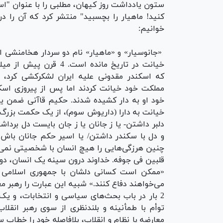
ستون یادداشت روز کیهان، مطلبی را با عنوان "اسک
کنید! ماهیار را بچسبید" منتشر کرد که آن را در
خوانیم:
«جانوسیار» و «ماهیار» نام دو سردار هخامنشی 
خیانت در تاریخ مانده است. 4 قرن 
که اسکندر مقدونی علیه ایران لشکرکشی کرد، ا
مملکت خود خیانت کردند اما پس از پیروزی اسک
خود او به دار کشیده شدند. حکیم قاآنی ضمن یا
خیانت به دارا (داریوش سوم)، از یک حکمت بزرگ 
دلبر داشتن- یا ز جانان یا ز جان بایست دل برداش
و دل با سکندر داشتن/ یا اسیر حکم جانان باش 
چنین هرزگی‌هایی را هیچ انسان با شخصیتی نمی‌پذی
قلبین فی جوفه. خداوند درون سینه یک انسان، دو قلب [برای دوست دا
«ممکن است کسانی دلشان با جمهوری اسلامی نبا
می‌خواهند دفاع کنند.» شبیه این عبارت را رهبر م
2 بار در باب بحث‌های سیاسی و انتخابات، و یک ب
توأم با طمأنینه و بلندنظری از سوی رهبر انقلا
معارضه با نظام و انقلاب، بلافاصله خود را خطاب س