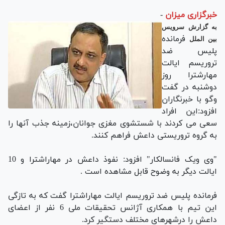
خبرگزاری میزان
-
به گزارش سرویس
فرمانده
بین الملل
پلیس ضد
تروریسم ایالت
مهارشترا روز
دوشنبه در گفت
وگو با خبرنگاران
افزود:این افراد
سعی می کردند با شستشوی مغزی جوانان،زمینه جذب آنها را
به گروه تروریستی داعش فراهم کنند.
"وی ویک فانسالکار" افزود: نفوذ داعش در مهاراشترا و 10
ایالت دیگر به وضوح قابل مشاهده است .
فرمانده پلیس ضد تروریسم ایالت مهاراشترا گفت که به تازگی
این تیم با همکاری آژانس تحقیقات ملی 6 نفر از اعضای
داعش را درشهرهای مختلف دستگیر کرد.