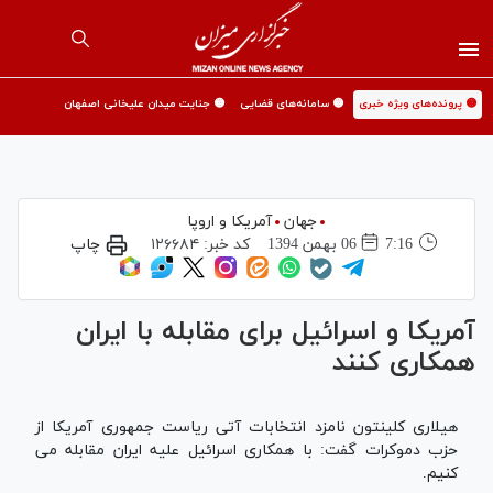
🟡 پرونده‌های ویژه خبری
🟡 سامانه‌های قضایی
🟡 جنایت میدان علیخانی اصفهان
جهان
آمریکا و اروپا
7:16
06 بهمن 1394
کد خبر:
۱۲۶۶۸۴
چاپ
آمریکا و اسرائیل برای مقابله با ایران
همکاری کنند
هیلاری کلینتون نامزد انتخابات آتی ریاست جمهوری آمریکا از
حزب دموکرات گفت: با همکاری اسرائیل علیه ایران مقابله می
کنیم.