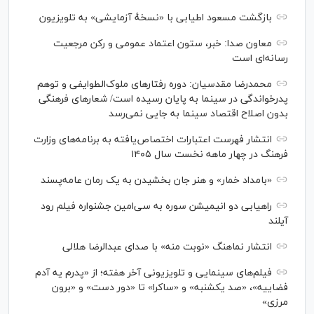
بازگشت مسعود اطیابی با «نسخهٔ آزمایشی» به تلویزیون
معاون صدا: خبر، ستون اعتماد عمومی و رکن مرجعیت
رسانه‌ای است
محمدرضا مقدسیان: دوره رفتارهای ملوک‌الطوایفی و توهم
پدرخواندگی در سینما به پایان رسیده است/ شعارهای فرهنگی
بدون اصلاح اقتصاد سینما به جایی نمی‌رسد
انتشار فهرست اعتبارات اختصاص‌یافته به برنامه‌های وزارت
فرهنگ در چهار ماهه نخست سال ۱۴۰۵
«بامداد خمار» و هنر جان بخشیدن به یک رمان عامه‌پسند
راهیابی دو انیمیشن سوره به سی‌امین جشنواره فیلم رود
آیلند
انتشار نماهنگ «نوبت منه» با صدای عبدالرضا هلالی
فیلم‌های سینمایی و تلویزیونی آخر هفته؛ از «پدرم یه آدم
فضاییه»، «صد یکشنبه» و «ساکرا» تا «دور دست» و «برون
مرزی»