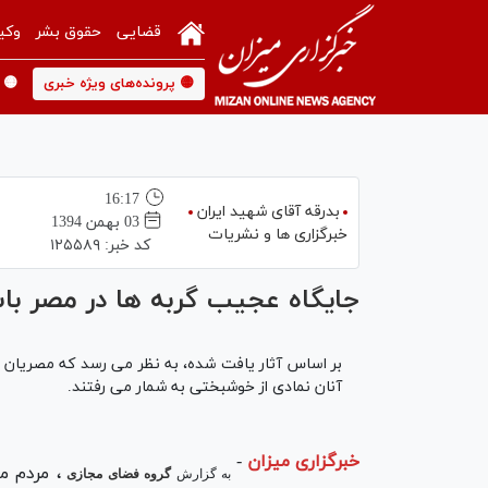
قضایی
حقوق بشر
وکی
🟡 پرونده‌های ویژه خبری
🟡 
16:17
بدرقه آقای شهید ایران
03 بهمن 1394
خبرگزاری ها و نشریات
کد خبر:
۱۲۵۵۸۹
جایگاه عجیب گربه ها در مصر با
بر اساس آثار یافت شده، به نظر می رسد که مصریان باس
آنان نمادی از خوشبختی به شمار می رفتند.
خبرگزاری میزان
-
، مردم م
به گزارش
گروه فضای مجازی