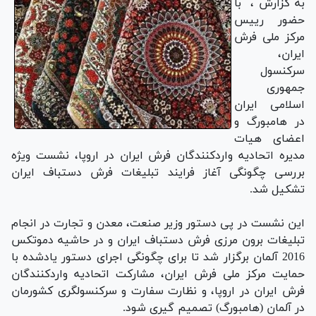
به گزارش ، با
حضور رییس
مرکز ملی فرش
ایران،
سرکنسول
جمهوری
اسلامی ایران
در هامبورگ و
اعضای هیات
مدیره اتحادیه واردکنندگان فرش ایران در اروپا، نشست ویژه
بررسی چگونگی آغاز فرایند تبلیغات فرش دستباف ایران
تشکیل شد.
این نشست در پی دستور وزیر صنعت، معدن و تجارت در انجام
تبلیغات برون مرزی فرش دستباف ایران و در حاشیه دموتکس
2016 آلمان برگزار شد تا برای چگونگی اجرای دستور یادشده با
حمایت مرکز ملی فرش ایران، مشارکت اتحادیه واردکنندگان
فرش ایران در اروپا، و نظارت سفارت و سرکنسولگری کشورمان
در آلمان (هامبورگ) تصمیم گیری شود.