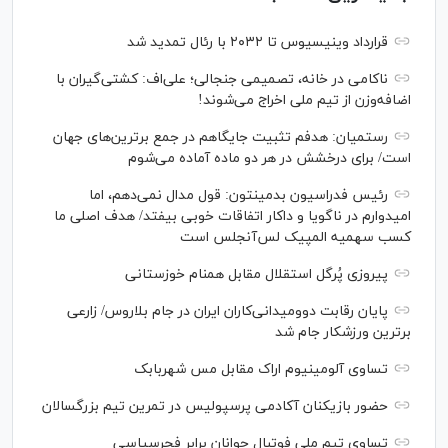
قرارداد وینیسیوس تا ۲۰۳۲ با رئال‌ تمدید شد
ناکامی در خانه، تصمیمی جنجالی؛ علی‌اف: کشتی‌گیران با
اضافه‌وزن از تیم ملی اخراج می‌شوند!
رستمیان: هدفم تثبیت جایگاهم در جمع برترین‌های جهان
است/ برای درخشش در هر دو ماده آماده می‌شوم
رئیس فدراسیون بدمینتون: قول مدال نمی‌دهم، اما
امیدوارم در ناگویا و داکار اتفاقات خوبی بیفتد/ هدف اصلی ما
کسب سهمیه المپیک لس‌آنجلس است
پیروزی پُرگل استقلال مقابل همنام خوزستانی
پایان رقابت دوومیدانی‌کاران ایران در جام بلاروس/ زارعی
برترین ورزشکار جام شد
تساوی آلومینیوم اراک مقابل مس شهربابک
حضور بازیکنان آکادمی پرسپولیس در تمرین تیم بزرگسالان
تساوی تیم ملی فوتبال جوانان برابر فجرسپاسی