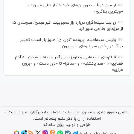
اربعین در قاب دوربین‌های خودنما/ از «طی طریق» تا
«ویترین بلاگری»
روایت سینماگران درباره راز محبوبیت اکبر عبدی/ هنرمندی که
از مرزهای جناحی عبور کرد
رئیس سیمافیلم: پرونده "نون. خ" هنوز باز است/ تغییر
بزرگ در پخش سریال‌های تلویزیون
فیلم‌های سینمایی و تلویزیونی آخر هفته؛ از «پدرم یه آدم
فضاییه»، «صد یکشنبه» و «ساکرا» تا «دور دست» و «برون
مرزی»
تمامی حقوق مادی و معنوی این سایت متعلق به خبرگزاری میزان است و
استفاده از آن با ذکر منبع بلامانع است.
طراحی و تولید
ایران سامانه
پیوندها
تماس با ما
درباره ما