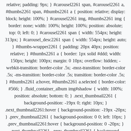
relative; padding: 9px; } #carousel2261 span, #carousel2261 a,
#thumbs2261 span, #thumbs2261 a { position: relative; display:
block; height: 100%; } #carousel2261 img, #thumbs2261 img {
border: none; width: 100%; height: 100%; position: absolute;
top: 0; left: 0; } #carousel2261 span { width: 554px; height:
313px; } #carousel_desc2261 span { width: 554px; height: auto;
} #thumbs-wrapper2261 { padding: 20px 40px; position:
relative; } #thumbs2261 a { border: 1px solid #ddd; width:
150px; height: 100px; margin: 0 10px; overflow: hidden; -
webkit-transition: border-color .5s; -moz-transition: border-color
.5s; -ms-transition: border-color .5s; transition: border-color .5s;
} #thumbs2261 a:hover, #thumbs2261 a.selected { border-color:
#566; } .fluid_container_album img#shadow { width: 100%;
position: absolute; bottom: 0; } .next_thumbnail2261 {
background-position: -19px 0; right: 10px; }
.next_thumbnail2261:hover { background-position: -19px -20px;
} .prev_thumbnail2261 { background-position: 0 0; left: 10px; }
.prev_thumbnail2261:hover { background-position: 0 -20px; }