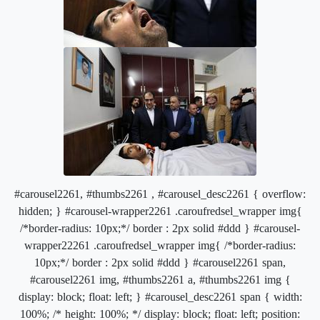
#carousel2261, #thumbs2261 , #carousel_desc2261 { overflow:
hidden; } #carousel-wrapper2261 .caroufredsel_wrapper img{
/*border-radius: 10px;*/ border : 2px solid #ddd } #carousel-
wrapper22261 .caroufredsel_wrapper img{ /*border-radius:
10px;*/ border : 2px solid #ddd } #carousel2261 span,
#carousel2261 img, #thumbs2261 a, #thumbs2261 img {
display: block; float: left; } #carousel_desc2261 span { width:
100%; /* height: 100%; */ display: block; float: left; position: