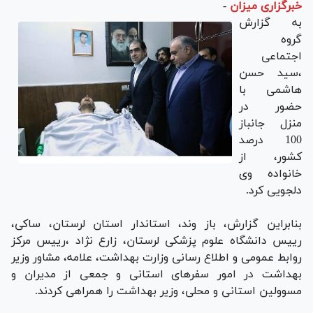
خبرگزاری میزان
-
به گزارش
گروه
اجتماعی
،سید حسن
هاشمی با
حضور در
منزل جانباز
100 درصد
کشور، از
خانواده وی
دلجویی کرد.
بنابراین گزارش، باز وند، استاندار استان لرستان، ساکی،
رییس دانشگاه علوم پزشکی لرستان، زارع نژاد ،رییس مرکز
روابط عمومی و اطلاع رسانی وزارت بهداشت، علامه، مشاور وزیر
بهداشت در امور سفرهای استانی و جمعی از مدیران و
مسوولین استانی و محلی، وزیر بهداشت را همراهی کردند.