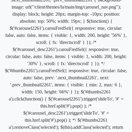
.next_thumbnail2261, .prev_thumbnail2261 { background-
image: url("/client/themes/fa/main/img/carousel_nav.png");
display: block; height: 20px; margin-top: -10px; position:
absolute; top: 50%; width: 19px; } $(function() {
$('#carousel2261').carouFredSel({ responsive: true, circular:
false, auto: false, items: { visible: 1, width: 200, height: '56%' },
scroll: { fx: 'directscroll' } }); /*
$('#carousel_desc2261').carouFredSel({ responsive: true,
circular: false, auto: false, items: { visible: 1, width: 200, height:
'30%' }, scroll: { fx: 'directscroll' } }); */
$('#thumbs2261').carouFredSel({ responsive: true, circular: false,
auto: false, prev: '.next_thumbnail2261', next:
'.prev_thumbnail2261', items: { visible: { min: 2, max: 6 },
width: 150, height: '66%' } }); $('#thumbs2261
a').click(function() { $('#carousel2261').trigger('slideTo', '#' +
this.href.split('#').pop() ); /*
$('#carousel_desc2261').trigger('slideTo', '#' +
this.href.split('#').pop() ); */ $('#thumbs2261
a').removeClass('selected'); $(this).addClass('selected'); return