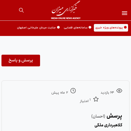
🟡 پرونده‌های ویژه خبری
🟡 سامانه‌های قضایی
🟡 جنایت میدان علیخانی اصفهان
پرسش و پاسخ
۶۴ بازدید
۲ ماه پیش
۱
امتیاز
پرسش
(احسان)
کلاهبرداری ملکی