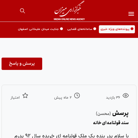
🟡 پرونده‌های ویژه خبری
🟡 سامانه‌های قضایی
🟡 جنایت میدان علیخانی اصفهان
پرسش و پاسخ
۳۶ بازدید
۲ ماه پیش
امتیاز
پرسش
(محسن)
سند قولنامه ای خانه
با سلام پدر بنده یک ملک قولنامه ای خریده سال 92 پدرم