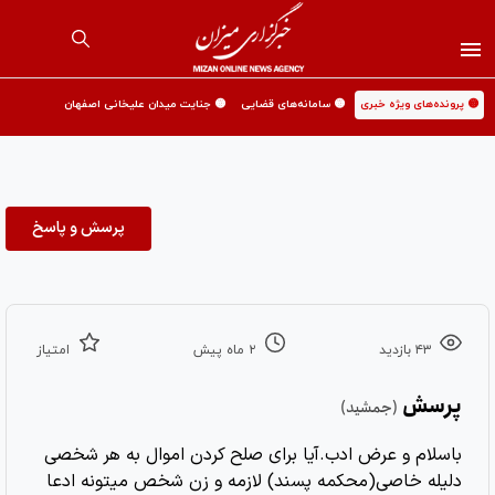
🟡 پرونده‌های ویژه خبری
🟡 سامانه‌های قضایی
🟡 جنایت میدان علیخانی اصفهان
پرسش و پاسخ
۴۳ بازدید
۲ ماه پیش
امتیاز
پرسش
(جمشید)
باسلام و عرض ادب.آیا برای صلح کردن اموال به هر شخصی
دلیله خاصی(محکمه پسند) لازمه و زن شخص میتونه ادعا