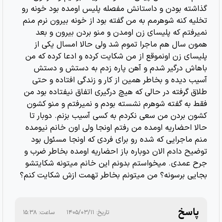
گذاشته بودن و داستانش مفصله پلیس اومده بود خونه رو
تخلیه کنه شوهرمم به من گفته بود از خونه بیرون نرم منم
نمیرفتم که پلیسای زن اومدن و منو بردن بیرون و بعد
همون سال هم ماجرا تموم شد ولی حالا امسال یکی از
پلیسای زن اونموقع از من شکایت کرده و ادعا کرده که من
باهاش درگیر شدم و آهن پاره زدم به دستش و دستش
آسیب دیده و بخاطر همین از کار و زندگی افتاده و حتی
طلاق گرفته در حالی که هیچ درگیری اتفاق نیفتاده بود من
فقط به گفته شوهرم نشسته بودم و نمیرفتم و منو کشون
کشون بردن من سعی نکردم به کسی آسیب بزنم. دوبار تا
حالا احضاریه اومده من رفتم اونجا ولی اون خانم نیومده
منم ماجرایی که شده رو برای فردی که اونجا مسئول بود
توضیح دادم الان دوباره باز احضاریه اومده بخاطر ضرب و
جرح عمدی. میخواستم بدونم این خانم میتونه شکایتشو
بجایی برسونه؟ من میتونم بخاطر تهمت ازش شکایت کنم؟
پاسخ
تاریخ:
۱۴۰۵/۰۳/۱۱
ساعت:
۱۵:۳۸