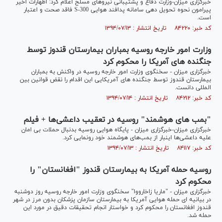
خبرگزاری میزان-وزارت دفاع و پشتیبانی نیروهای مسلح اعلام کرد: اظهارات اخیر
پیرامون نحوه تحویل دهی سامانه پدافند هوایی S-300 فاقد صحت و اعتبار
است.
کد خبر: ۸۴۲۲۰ تاریخ انتشار : ۱۳۹۴/۰۷/۱۳
وزارت امور خارجه روسیه بمباران بیمارستان قندوز توسط
جنگنده های آمریکا را محکوم کرد
خبرگزاری میزان - سخنگوی وزارت امور خارجه روسیه در واکنش به بمباران
بیمارستان قندوز توسط جنگنده های آمریکایی این اقدام را نقض قوانین بین
المللی دانست.
کد خبر: ۸۴۲۱۲ تاریخ انتشار : ۱۳۹۴/۰۷/۱۴
"بمب های هوشمند" روسیه در تعقیب داعشی‌ها + فیلم
خبرگزاری میزان-خبرگزاری میزان - پایگاه هوایی روسیه بدنبال حملات بی امان
علیه داعشی‌ها اینبار از بمب‌های هوشمند خود رونمایی کرد.
کد خبر: ۸۴۱۱۷ تاریخ انتشار : ۱۳۹۴/۰۷/۱۳
روسیه حمله آمریکا به بیمارستان قندوز "افغانستان" را
محکوم کرد
خبرگزاری میزان - "ماریا زاخارووا" سخنگوی وزارت امور خارجه روسیه روز دوشنبه
در بیانیه ای حمله هوایی آمریکا به بیمارستان سازمان پزشکان بدون مرز در شهر
قندوز افغانستان را محکوم کرد و خواستار انجام تحقیقات دقیق در مورد این
حمله شد.