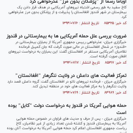
اوباما رسماً از "پزشکان بدون مرز" عذرخواهی کرد
کاخ سفید به طور رسمی اشتباه نیروهای آمریکایی در هدف قرار دادن یک
بیمارستان در شهر قندوز افغانستان را پذیرفت و از پزشکان بدون مرز عذرخواهی
کرد.
کد خبر: ۸۵۳۲۵ تاریخ انتشار : ۱۳۹۴/۰۷/۱۶
ضرورت بررسی علل حمله آمریکایی ها به بیمارستانی در قندوز
خبرگزاری میزان- عذرخواهی رییس جمهوری آمریکا از بمباران بیمارستانی در
«قندوز» در شمال افغانستان در حالی صورت گرفت که جان کمپبل فرمانده
نظامیان آمریکایی مستقر در افغانستان گفت: این بمباران به درخواست نیروهای
افغان صورت گرفته است.
کد خبر: ۸۵۳۱۷ تاریخ انتشار : ۱۳۹۴/۰۷/۱۷
تمرکز فعالیت های داعش در ولایت ننگرهار "افغانستان"
خبرگزاری میزان - فرمانده نیروهای ناتو در افغانستان گفت: گروه داعش قصد دارد
ولایت ننگرهار را به مرکز فعالیت های خود در منطقه تبدیل کند.
کد خبر: ۸۴۹۸۹ تاریخ انتشار : ۱۳۹۴/۰۷/۱۹
حمله هوایی آمریکا در قندوز به درخواست دولت "کابل" بوده
است
خبرگزاری میزان - پس از حرف و حدیث های فراوان در خصوص حمله هوایی
آمریکا به بیمارستان قندوز و کشته شدن تعداد زیادی از غیر نظامیان، کاخ
ریاست جمهوری افغانستان اعلام کرد حمله هوایی آمریکا به درخواست آنان بوده