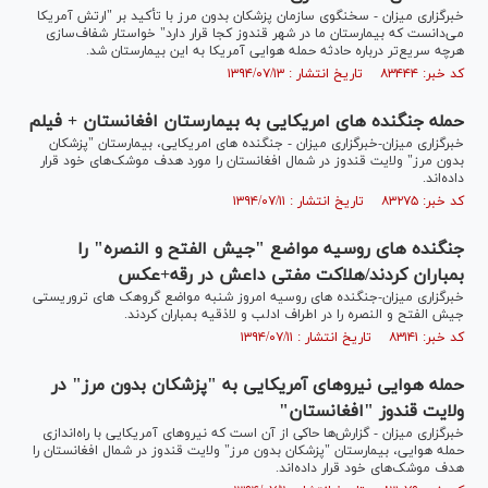
خبرگزاری میزان - سخنگوی سازمان پزشکان بدون مرز با تأکید بر "ارتش آمریکا
می‌دانست که بیمارستان ما در شهر قندوز کجا قرار دارد" خواستار شفاف‌سازی
هرچه سریع‌تر درباره حادثه حمله هوایی آمریکا به این بیمارستان شد.
کد خبر: ۸۳۴۴۴ تاریخ انتشار : ۱۳۹۴/۰۷/۱۳
حمله جنگنده های امریکایی به بیمارستان افغانستان + فیلم
خبرگزاری میزان-خبرگزاری میزان - جنگنده های امریکایی، بیمارستان "پزشکان
بدون مرز" ولایت قندوز در شمال افغانستان را مورد هدف موشک‌های خود قرار
داده‌اند.
کد خبر: ۸۳۲۷۵ تاریخ انتشار : ۱۳۹۴/۰۷/۱۱
جنگنده های روسیه مواضع "جیش الفتح و النصره" را
بمباران کردند/هلاکت مفتی داعش در رقه+عکس
خبرگزاری میزان-جنگنده های روسیه امروز شنبه مواضع گروهک های تروریستی
جیش الفتح و النصره را در اطراف ادلب و لاذقیه بمباران کردند.
کد خبر: ۸۳۱۴۱ تاریخ انتشار : ۱۳۹۴/۰۷/۱۱
حمله هوایی نیروهای آمریکایی به "پزشکان بدون مرز" در
ولایت قندوز "افغانستان"
خبرگزاری میزان - گزارش‌ها حاکی از آن است که نیروهای آمریکایی با راه‌اندازی
حمله هوایی، بیمارستان "پزشکان بدون مرز" ولایت قندوز در شمال افغانستان را
هدف موشک‌های خود قرار داده‌اند.