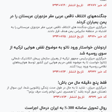
است.
کد خبر: ۸۴۸۷۷ تاریخ انتشار : ۱۳۹۴/۰۷/۱۹
جنگنده‎های ائتلاف ناقص عربی مقر مزدوران عربستان را در
یمن بمباران کردند
خبرگزاری میزان-جنگنده های ائتلاف ناقص عربی مقر مزدوران عربستانی را به
اشتباه در منطقه مکیراس یمن هدف قرار دادند.
کد خبر: ۸۴۷۲۰ تاریخ انتشار : ۱۳۹۴/۰۷/۱۵
اردوغان خواستار ورود ناتو به موضوع نقض هوایی ترکیه از
سوی روسیه شد
خبرگزاری میزان-رئیس جمهور ترکیه از رهبران سازمان پیمان اتلانتیک شمالی
(ناتو) خواست تا به موضوه نقض حریم هوایی این کشور توسط هواپیماهای
نظامی روسیه ورود پیدا کنند.
کد خبر: ۸۴۶۳۲ تاریخ انتشار : ۱۳۹۴/۰۷/۱۴
فقط پنج دقیقه مال من باش!
خبرگزاری میزان - شاید تا به حال در طول مدت زندگی زناشویی شما، این سوال از
ذهنتان عبور کرده باشد "با همسرم، نمی توانم راحت حرف بزنم!"
کد خبر: ۸۴۶۳۱ تاریخ انتشار : ۱۳۹۴/۰۷/۱۴
روال تحویل سامانه S-300 به ایران درحال اجراست