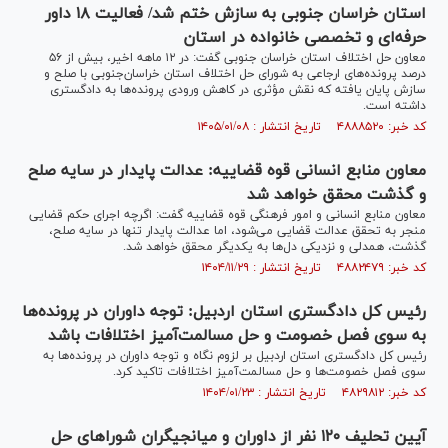
استان خراسان جنوبی به سازش ختم شد/ فعالیت ۱۸ داور
حرفه‌ای و تخصصی خانواده در استان
معاون حل اختلاف استان خراسان جنوبی گفت: در ۱۲ ماهه اخیر، بیش از ۵۶
درصد پرونده‌های ارجاعی به شورای حل اختلاف استان خراسان‌جنوبی با صلح و
سازش پایان یافته که نقش مؤثری در کاهش ورودی پرونده‌ها به دادگستری
داشته است.
کد خبر: ۴۸۸۸۵۲۰ تاریخ انتشار : ۱۴۰۵/۰۱/۰۸
معاون منابع انسانی قوه قضاییه: عدالت پایدار در سایه صلح
و گذشت محقق خواهد شد
معاون منابع انسانی و امور فرهنگی قوه قضاییه گفت: اگرچه اجرای حکم قضایی
منجر به تحقق عدالت قضایی می‌شود، اما عدالت پایدار تنها در سایه صلح،
گذشت، همدلی و نزدیکی دل‌ها به یکدیگر محقق خواهد شد.
کد خبر: ۴۸۸۲۴۷۹ تاریخ انتشار : ۱۴۰۴/۱۱/۲۹
رئیس کل دادگستری استان اردبیل: توجه داوران در پرونده‌ها
به سوی فصل خصومت و حل مسالمت‌آمیز اختلافات باشد
رئیس کل دادگستری استان اردبیل بر لزوم نگاه و توجه داوران در پرونده‌ها به
سوی فصل خصومت‌ها و حل مسالمت‌آمیز اختلافات تاکید کرد.
کد خبر: ۴۸۲۹۸۱۲ تاریخ انتشار : ۱۴۰۴/۰۱/۲۳
آیین تحلیف ۱۲۰ نفر از داوران و میانجیگران شورا‌های حل