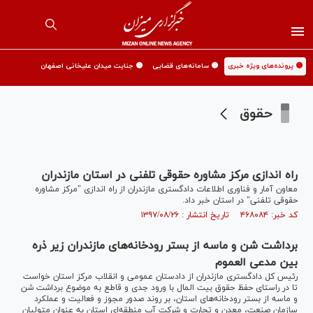
🟡 پرونده‌های ویژه خبری
🟡 سامانه‌های قضایی
🟡 جنایت میدان علیخانی اصفهان
حقوق
راه اندازی مرکز مشاوره حقوقی تلفنی در استان مازندران
معاون آمار و فناوری اطلاعات دادگستری مازندران از راه اندازی "مرکز مشاوره
حقوقی تلفنی" در استان خبر داد.
کد خبر: ۴۶۸۰۸۴ تاریخ انتشار : ۱۳۹۷/۰۸/۲۶
برداشت شن و ماسه از بستر رودخانه‌های مازندران زیر ذره
بین مدعی العموم
رئیس کل دادگستری مازندران از دادستان عمومی و انقلاب مرکز استان خواست
تا در راستای حفظ حقوق بیت المال با ورود جدی و قاطع به موضوع برداشت شن
و ماسه از بستر رودخانه‌های استان، بر روند صدور مجوز و فعالیت و عملکرد
سازمان صنعت، معدن و تجارت و شرکت آب منطقه‌ای استان به عنوان متولیان