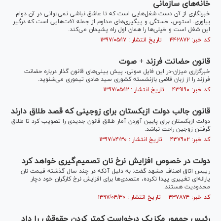
خانه‌های سازمانی
خبرنگاری از آن دست شغل‌هایی است که تا عاشق نباشی نمی‌توانی در آن دوام
بیاوری. استرس، خستگی و پیگیری‌های مداوم از جمله آفت‌هایی است که درگیر
این شغل است و خیلی‌ها را همان اول راه پشیمان می‌کند.
کد خبر: ۴۴۲۸۷۲ تاریخ انتشار : ۱۳۹۷/۰۵/۱۷
قانون حضانت فرزند + صوت
خبرگزاری میزان-در این فایل صوتی، پیش بینی‌های قانون گذار درباره حضانت
فرزند را از زبان قاضی بازنشسته کشوری سید هادی تیموری می‌شنوید.
کد خبر: ۴۳۹۱۹۰ تاریخ انتشار : ۱۳۹۷/۰۵/۱۲
قانون جالب دولت ازبکستان برای زوجینی که قصد طلاق دارند
دولت ازبکستان برای پایین آوردن آمار طلاق قانون جدیدی را تصویب کرد تا طلاق
گرفتن زوجین راحت نباشد.
کد خبر: ۴۳۷۹۰۲ تاریخ انتشار : ۱۳۹۷/۰۴/۳۰
دولت در خصوص افزایش نرخ نان تصمیم‌گیری خواهد کرد
رییس اتاق اصناف مشهد گفت: به دلیل آنکه در چند سال گذشته قیمت نان
یارانه‌ای تغییری پیدا نکرده، متصدی‌ها برای افزایش نرخ کارگران خود دچار
محدودیت هستند.
کد خبر: ۴۳۷۸۷۴ تاریخ انتشار : ۱۳۹۷/۰۴/۳۰
رئیس جمهور مکزیک درخواست کمتر کردن حقوقش را داد