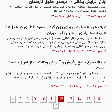
ابلاغ افزایش پلکانی ۲۰ درصدی حقوق کارمندان
رئیس کمیسیون برنامه، بودجه و محاسبات مجلس از ابلاغ افزایش پلکانی ۲۰
درصدی حقوق کارکنان برای سال ۹۷ خبر داد.
کد خبر: ۴۲۲۸۶۶ تاریخ انتشار : ۱۳۹۷/۰۳/۰۷
صرف هزینه میلیونی برای پهن کردن سفره‌ افطاری در هتل‌ها/
هزینه سه برابری از منزل تا رستوران
با آغاز ماه مبارک رمضان بازار افطاری هم داغ می‌شود و هر کس به در حد وسع و
اندازه خود با افطاری دادن سعی می‌کند در ثواب آن شریک شود، ولی نحوه‌ی
اجرای یک مراسم افطاری بسته به توانایی اقتصادی افراد متفاوت است.
کد خبر: ۴۲۱۶۶۶ تاریخ انتشار : ۱۳۹۷/۰۳/۰۵
اهداف طرح جامع پذیرش و آموزش وکالت، نیاز امروز جامعه
ماست
محمد دهقان، عضو کمیسیون قضایی گفت: اهداف طرح جامع پذیرش و آموزش
وکالت در زمینه تحول در نظام پذیرش و آموزش وکالت، نیاز امروز جامعه
ماست.
کد خبر: ۴۲۰۶۶۹ تاریخ انتشار : ۱۳۹۷/۰۲/۲۹
<
7
8
9
10
11
12
13
14
15
16
>