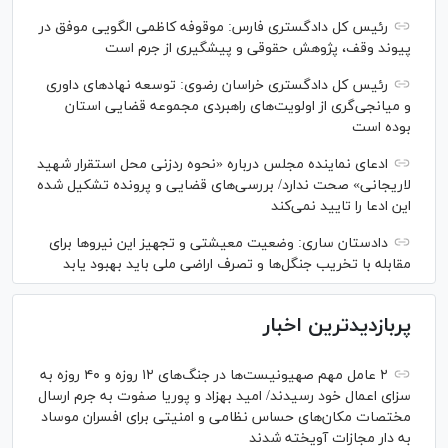
رئیس کل دادگستری فارس: موقوفه کاظمی الگویی موفق در
پیوند وقف، پژوهش حقوقی و پیشگیری از جرم است
رئیس کل دادگستری خراسان رضوی: توسعه نهاد‌های داوری
و میانجی‌گری از اولویت‌های راهبردی مجموعه قضایی استان
بوده است
ادعای نماینده مجلس درباره «نحوه ردزنی محل استقرار شهید
لاریجانی» صحت ندارد/ بررسی‌های قضایی و پرونده تشکیل شده
این ادعا را تایید نمی‌کند
دادستان ساری: وضعیت معیشتی و تجهیز این نیرو‌ها برای
مقابله با تخریب جنگل‌ها و تصرف اراضی ملی باید بهبود یابد
پربازدیدترین اخبار
۲ عامل مهم صهیونیست‌ها در جنگ‌های ۱۲ روزه و ۴۰ روزه به
سزای اعمال خود رسیدند/ امید بهزاد و پوریا صفوت به جرم ارسال
مختصات مکان‌های حساس نظامی و امنیتی برای افسران موساد
به دار مجازات آویخته شدند